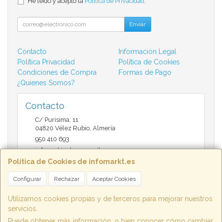
He leído y acepto la
Política de Privacidad
.
Enviar
Contacto
Información Legal
Política Privacidad
Política de Cookies
Condiciones de Compra
Formas de Pago
¿Quienes Somos?
Contacto
C/ Purisima, 11
04820
Vélez Rubio
,
Almería
950 410 693
infomarktvelez@gmail.com
Política de Cookies de infomarkt.es
Configurar
Rechazar
Aceptar Cookies
Horario
9:30 a 14:00 y de 17:00 a 20:30
Utilizamos cookies propias y de terceros para mejorar nuestros
servicios.
Puede obtener más información, o bien conocer cómo cambiar