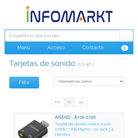
Menú
Acceso
Contacto
0
Tarjetas de sonido
(13 art.)
Filtro
Ant.
01
Sig.
AISENS - A106-0768
Tarjeta de Sonido Aisens A106-
0768/ USB Macho - 2x Jack 3.5
Hembra