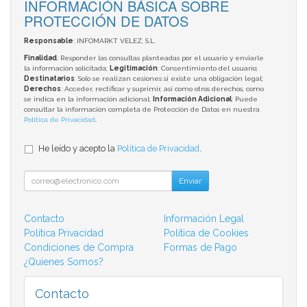
INFORMACIÓN BÁSICA SOBRE
PROTECCIÓN DE DATOS
Responsable
: INFOMARKT VELEZ, S.L.
Finalidad
: Responder las consultas planteadas por el usuario y enviarle
la información solicitada;
Legitimación
: Consentimiento del usuario;
Destinatarios
: Solo se realizan cesiones si existe una obligación legal;
Derechos
: Acceder, rectificar y suprimir, así como otros derechos, como
se indica en la información adicional;
Información Adicional
: Puede
consultar la información completa de Protección de Datos en nuestra
Política de Privacidad
.
He leído y acepto la
Política de Privacidad
.
Enviar
Contacto
Información Legal
Política Privacidad
Política de Cookies
Condiciones de Compra
Formas de Pago
¿Quienes Somos?
Contacto