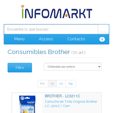
Menú
Acceso
Contacto
0
Consumibles Brother
(70 art.)
Filtro
Ant.
01
02
Sig.
BROTHER - LC3211C
Cartucho de Tinta Original Brother
LC-3211C/ Cian