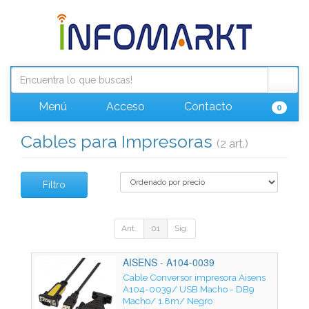
Menú
Acceso
Contacto
0
Cables para Impresoras
(2 art.)
Filtro
Ant.
01
Sig.
AISENS - A104-0039
Cable Conversor impresora Aisens
A104-0039/ USB Macho - DB9
Macho/ 1.8m/ Negro