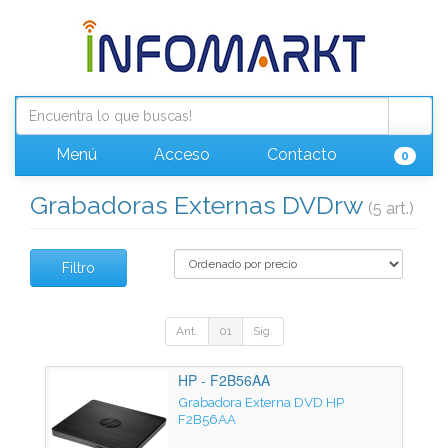
Menú
Acceso
Contacto
0
Grabadoras Externas DVDrw
(5 art.)
Filtro
Ant.
01
Sig.
HP - F2B56AA
Grabadora Externa DVD HP
F2B56AA