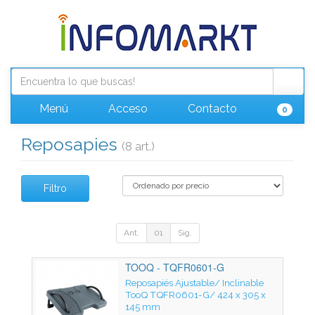
Menú
Acceso
Contacto
0
Reposapies
(8 art.)
Filtro
Ant.
01
Sig.
TOOQ - TQFR0601-G
Reposapiés Ajustable/ Inclinable
TooQ TQFR0601-G/ 424 x 305 x
145 mm