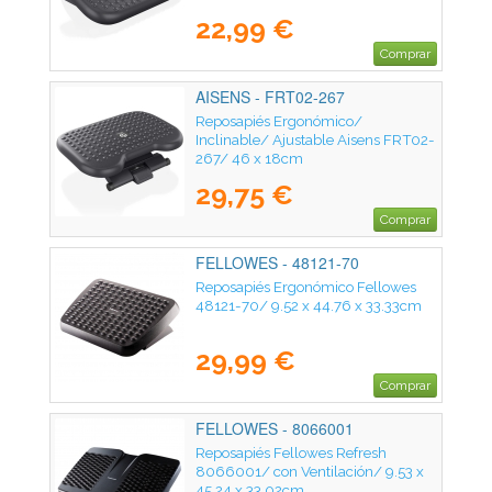
22,99 €
Comprar
AISENS - FRT02-267
Reposapiés Ergonómico/
Inclinable/ Ajustable Aisens FRT02-
267/ 46 x 18cm
29,75 €
Comprar
FELLOWES - 48121-70
Reposapiés Ergonómico Fellowes
48121-70/ 9.52 x 44.76 x 33.33cm
29,99 €
Comprar
FELLOWES - 8066001
Reposapiés Fellowes Refresh
8066001/ con Ventilación/ 9.53 x
45.24 x 33.02cm