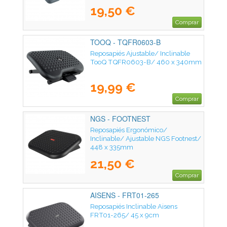
19,50 €
Comprar
TOOQ - TQFR0603-B
Reposapiés Ajustable/ Inclinable
TooQ TQFR0603-B/ 460 x 340mm
19,99 €
Comprar
NGS - FOOTNEST
Reposapiés Ergonómico/
Inclinable/ Ajustable NGS Footnest/
448 x 335mm
21,50 €
Comprar
AISENS - FRT01-265
Reposapiés Inclinable Aisens
FRT01-265/ 45 x 9cm