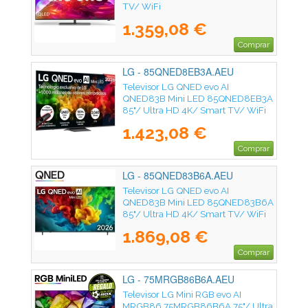
TV/ WiFi
1.359,08 €
Comprar
LG - 85QNED8EB3A.AEU
Televisor LG QNED evo AI
QNED83B Mini LED 85QNED8EB3A
85"/ Ultra HD 4K/ Smart TV/ WiFi
1.423,08 €
Comprar
LG - 85QNED83B6A.AEU
Televisor LG QNED evo AI
QNED83B Mini LED 85QNED83B6A
85"/ Ultra HD 4K/ Smart TV/ WiFi
1.869,08 €
Comprar
LG - 75MRGB86B6A.AEU
Televisor LG Mini RGB evo AI
MRGB86 75MRGB86B6A 75"/ Ultra