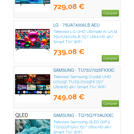
729,08 €
Comprar
LG - 75UA74006LB.AEU
Televisor LG UHD Ultimate AI UA74
75UA74006LB 75"/ Ultra HD 4K/
Smart TV/ WiFi
739,08 €
Comprar
SAMSUNG - TU75U7025FKXXC
Televisor Samsung Crystal UHD
U7025F TU75U7025FK 75"/
UltraHD 4K/ Smart TV/ WiFi
749,08 €
Comprar
SAMSUNG - TQ75Q7F5AUXXC
Televisor Samsung QLED Q7F5
TQ75Q7F5AU 75"/ Ultra HD 4K/
Smart TV/ WiFi