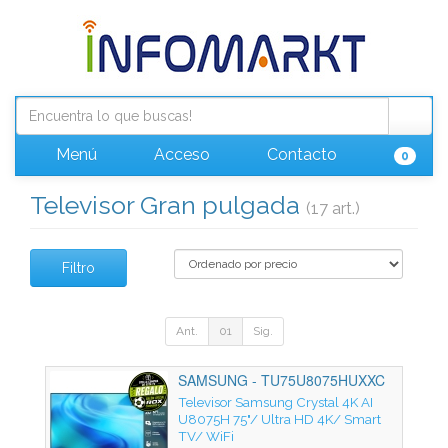
Menú
Acceso
Contacto
0
Televisor Gran pulgada
(17 art.)
Filtro
Ant.
01
Sig.
SAMSUNG - TU75U8075HUXXC
Televisor Samsung Crystal 4K AI
U8075H 75"/ Ultra HD 4K/ Smart
TV/ WiFi