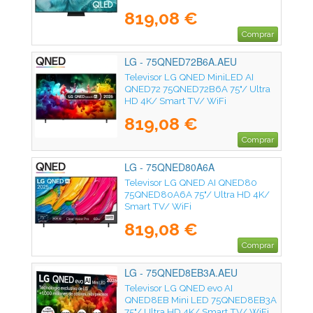
819,08 €
Comprar
LG - 75QNED72B6A.AEU
Televisor LG QNED MiniLED AI
QNED72 75QNED72B6A 75"/ Ultra
HD 4K/ Smart TV/ WiFi
819,08 €
Comprar
LG - 75QNED80A6A
Televisor LG QNED AI QNED80
75QNED80A6A 75"/ Ultra HD 4K/
Smart TV/ WiFi
819,08 €
Comprar
LG - 75QNED8EB3A.AEU
Televisor LG QNED evo AI
QNED8EB Mini LED 75QNED8EB3A
75"/ Ultra HD 4K/ Smart TV/ WiFi