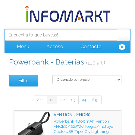
Menú
Acceso
Contacto
0
Powerbank - Baterias
(110 art.)
Filtro
Ant.
01
02
03
04
Sig.
VENTION - FHQB0
Powerbank 4800mAh Vention
FHQB0/ 22.5W/ Negra/ Incluye
Cable USB Tipo-C y Lightning