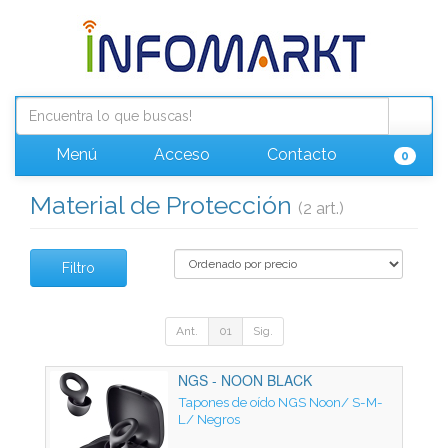
Menú
Acceso
Contacto
0
Material de Protección
(2 art.)
Filtro
Ant.
01
Sig.
NGS - NOON BLACK
Tapones de oído NGS Noon/ S-M-
L/ Negros