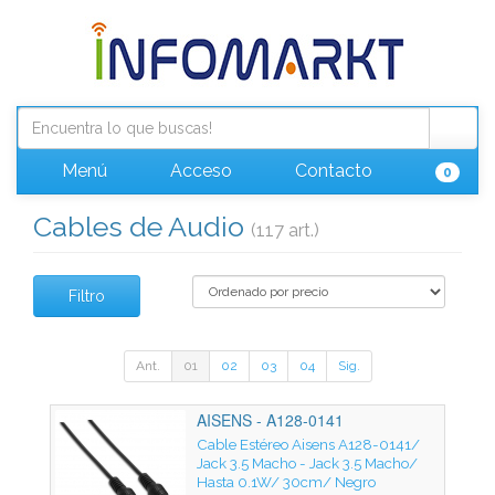
Menú
Acceso
Contacto
0
Cables de Audio
(117 art.)
Filtro
Ant.
01
02
03
04
Sig.
AISENS - A128-0141
Cable Estéreo Aisens A128-0141/
Jack 3.5 Macho - Jack 3.5 Macho/
Hasta 0.1W/ 30cm/ Negro