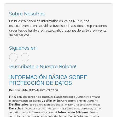
Sobre Nosotros
En nuestra tienda de informática en Vélez Rubio, nos
especializamos en dar vida a tus dispositivos. desde reparaciones
urgentes de hardware hasta configuraciones de software y venta
de periféricos.
Síguenos en:
¡Suscríbete a Nuestro Boletín!
INFORMACIÓN BÁSICA SOBRE
PROTECCIÓN DE DATOS
Responsable
: INFOMARKT VELEZ, S.L.
Finalidad
: Responder las consultas planteadas por el usuario y enviarle
la información solicitada;
Legitimación
: Consentimiento del usuario;
Destinatarios
: Solo se realizan cesiones si existe una obligación legal;
Derechos
: Acceder, rectificar y suprimir, así como otros derechos, como
se indica en la información adicional;
Información Adicional
: Puede
consultar la información completa de Protección de Datos en nuestra