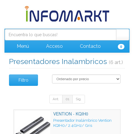
Menú
Acceso
Contacto
0
Presentadores Inalambricos
(6 art.)
Filtro
Ant.
01
Sig.
VENTION - KQIH0
Presentador Inalámbrico Vention
KQIH0/ 2.4GHz/ Gris