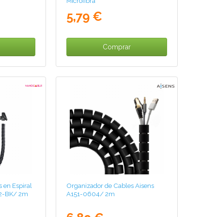
Microfibra
5,79 €
Comprar
 en Espiral
Organizador de Cables Aisens
02-BK/ 2m
A151-0604/ 2m