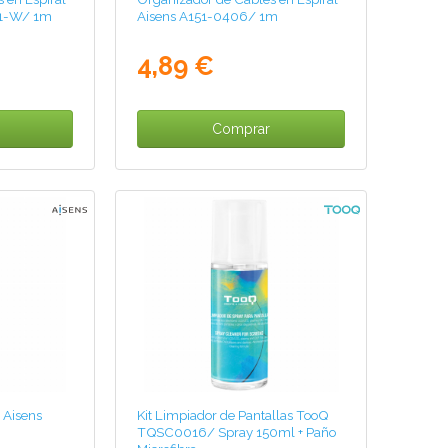
01-W/ 1m
Aisens A151-0406/ 1m
4,89 €
Comprar
 Aisens
Kit Limpiador de Pantallas TooQ
TQSC0016/ Spray 150ml + Paño