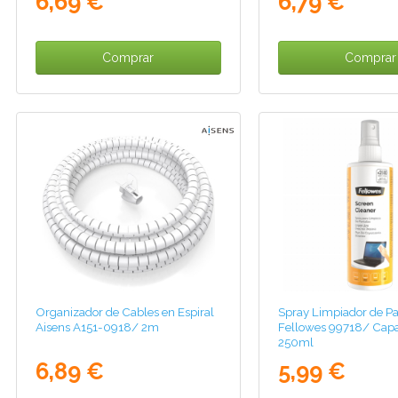
6,69 €
6,79 €
Comprar
Comprar
Organizador de Cables en Espiral
Spray Limpiador de Pa
Aisens A151-0918/ 2m
Fellowes 99718/ Cap
250ml
6,89 €
5,99 €