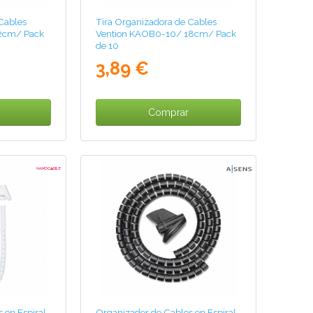
Cables
Tira Organizadora de Cables
2cm/ Pack
Vention KAOB0-10/ 18cm/ Pack
de 10
3,89 €
Comprar
 en Espiral
Organizador de Cables en Espiral