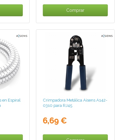
Comprar
 en Espiral
Crimpadora Metálica Aisens A142-
m
0310 para RJ45
6,69 €