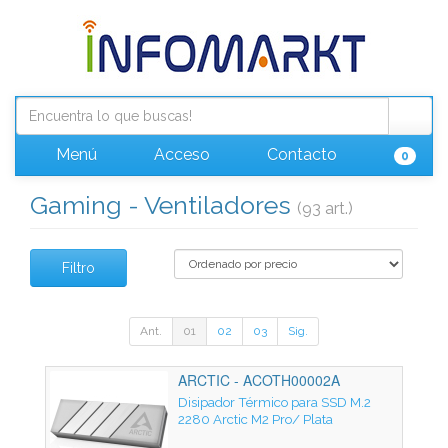
Menú
Acceso
Contacto
0
Gaming - Ventiladores
(93 art.)
Filtro
Ant.
01
02
03
Sig.
ARCTIC - ACOTH00002A
Disipador Térmico para SSD M.2
2280 Arctic M2 Pro/ Plata