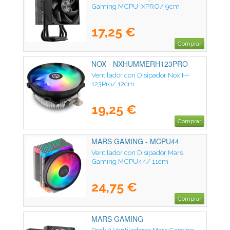
Gaming MCPU-XPRO/ 9cm
17,25 €
Comprar
NOX - NXHUMMERH123PRO
Ventilador con Disipador Nox H-
123Pro/ 12cm
19,25 €
Comprar
MARS GAMING - MCPU44
Ventilador con Disipador Mars
Gaming MCPU44/ 11cm
24,75 €
Comprar
MARS GAMING -
MFLINKFINITYKIT2