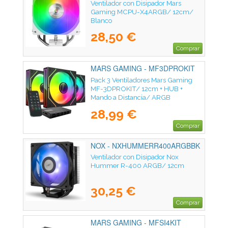
MCPUX4ARGBW
Ventilador con Disipador Mars
Gaming MCPU-X4ARGB/ 12cm/
Blanco
28,50 €
Comprar
MARS GAMING - MF3DPROKIT
Pack 3 Ventiladores Mars Gaming
MF-3DPROKIT/ 12cm + HUB +
Mando a Distancia/ ARGB
28,99 €
Comprar
NOX - NXHUMMERR400ARGBBK
Ventilador con Disipador Nox
Hummer R-400 ARGB/ 12cm
30,25 €
Comprar
MARS GAMING - MFSI4KIT