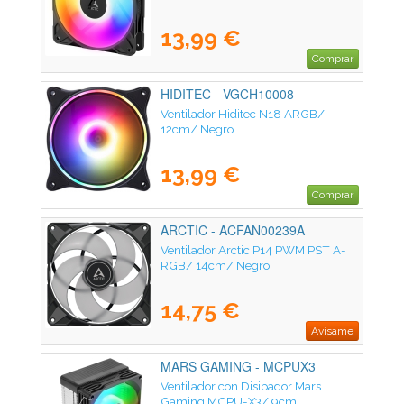
13,99 €
Comprar
HIDITEC - VGCH10008
Ventilador Hiditec N18 ARGB/
12cm/ Negro
13,99 €
Comprar
ARCTIC - ACFAN00239A
Ventilador Arctic P14 PWM PST A-
RGB/ 14cm/ Negro
14,75 €
Avísame
MARS GAMING - MCPUX3
Ventilador con Disipador Mars
Gaming MCPU-X3/ 9cm