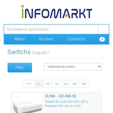
Menú
Acceso
Contacto
0
Switchs
(149 art.)
Filtro
Ant.
01
02
03
04
05
Sig.
DLINK - GO-SW-5E
Switch D-Link GO-SW-5E 5
Puertos/ RJ-45 10/100