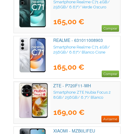
Smartphone Realme C71 4GB/
256GB/ 6.67"/ Verde Oscuro
165,00 €
Comprar
REALME - 631011008903
Smartphone Realme C71 4GB/
256GB/ 6.67"/ Blanco Cisne
165,00 €
Comprar
ZTE - P720F11-WH
Smartphone ZTE Nubia Focus 2
8GB/ 256GB/ 6.7"/ Blanco
169,00 €
Avísame
XIAOMI - MZB0LIFEU