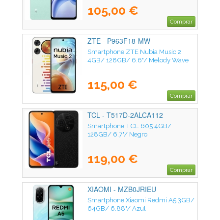
105,00 €
Comprar
ZTE - P963F18-MW
Smartphone ZTE Nubia Music 2
4GB/ 128GB/ 6.6"/ Melody Wave
115,00 €
Comprar
TCL - T517D-2ALCA112
Smartphone TCL 605 4GB/
128GB/ 6.7"/ Negro
119,00 €
Comprar
XIAOMI - MZB0JRIEU
Smartphone Xiaomi Redmi A5 3GB/
64GB/ 6.88"/ Azul