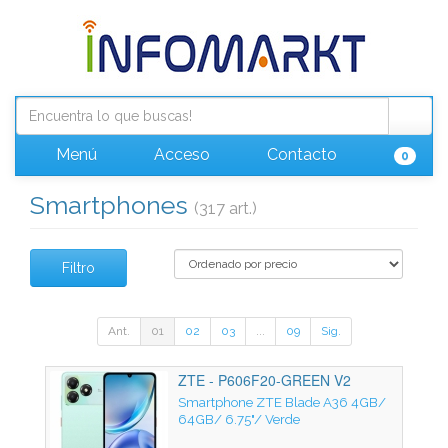
Menú
Acceso
Contacto
0
Smartphones
(317 art.)
Filtro
Ant.
01
02
03
...
09
Sig.
ZTE - P606F20-GREEN V2
Smartphone ZTE Blade A36 4GB/
64GB/ 6.75"/ Verde