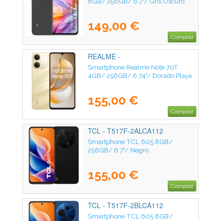
8GB/ 256GB/ 6.7"/ Gris Oscuro
149,00 €
Comprar
REALME -
Smartphone Realme Note 70T
4GB/ 256GB/ 6.74"/ Dorado Playa
155,00 €
Comprar
TCL - T517F-2ALCA112
Smartphone TCL 605 8GB/
256GB/ 6.7"/ Negro
155,00 €
Comprar
TCL - T517F-2BLCA112
Smartphone TCL 605 8GB/