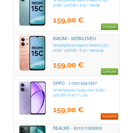
Smartphone Xiaomi Redmi 15C
4GB/ 128GB/ 6.9"/ Verde
159,00 €
Comprar
XIAOMI - MZB0LDVEU
Smartphone Xiaomi Redmi 15C
4GB/ 128GB/ 6.9"/ Naranja
159,00 €
Comprar
OPPO - 110010347457
Smartphone Oppo A40 4GB/
128GB/ 6.67"/ Lila
159,00 €
Avísame
REALME - 631011008902