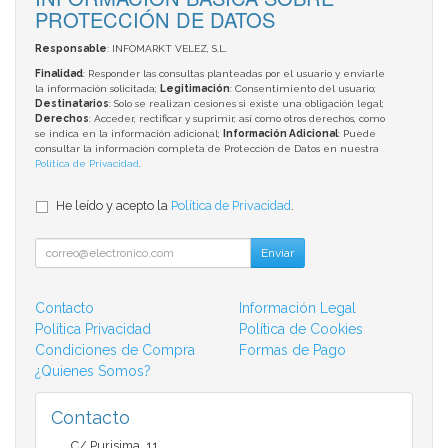
PROTECCIÓN DE DATOS
Responsable
: INFOMARKT VELEZ, S.L.
Finalidad
: Responder las consultas planteadas por el usuario y enviarle
la información solicitada;
Legitimación
: Consentimiento del usuario;
Destinatarios
: Solo se realizan cesiones si existe una obligación legal;
Derechos
: Acceder, rectificar y suprimir, así como otros derechos, como
se indica en la información adicional;
Información Adicional
: Puede
consultar la información completa de Protección de Datos en nuestra
Política de Privacidad
.
He leído y acepto la
Política de Privacidad
.
Enviar
Contacto
Información Legal
Política Privacidad
Política de Cookies
Condiciones de Compra
Formas de Pago
¿Quienes Somos?
Contacto
C/ Purisima, 11