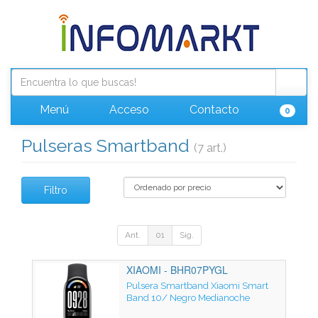
Menú
Acceso
Contacto
0
Pulseras Smartband
(7 art.)
Filtro
Ant.
01
Sig.
XIAOMI - BHR07PYGL
Pulsera Smartband Xiaomi Smart
Band 10/ Negro Medianoche