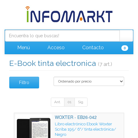
Menú
Acceso
Contacto
0
E-Book tinta electronica
(7 art.)
Filtro
Ant.
01
Sig.
WOXTER - EB26-042
Libro electrónico Ebook Woxter
Scriba 195/ 6"/ tinta electrónica/
Negro