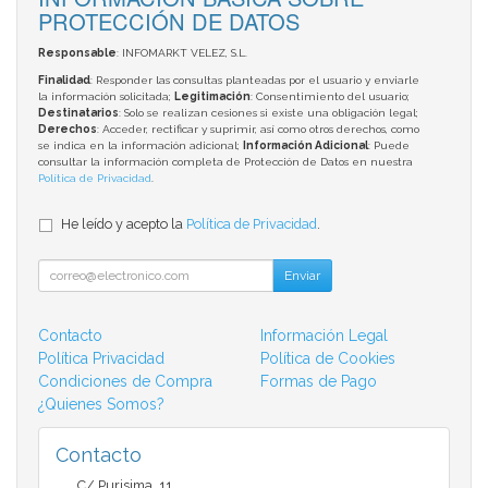
PROTECCIÓN DE DATOS
Responsable
: INFOMARKT VELEZ, S.L.
Finalidad
: Responder las consultas planteadas por el usuario y enviarle
la información solicitada;
Legitimación
: Consentimiento del usuario;
Destinatarios
: Solo se realizan cesiones si existe una obligación legal;
Derechos
: Acceder, rectificar y suprimir, así como otros derechos, como
se indica en la información adicional;
Información Adicional
: Puede
consultar la información completa de Protección de Datos en nuestra
Política de Privacidad
.
He leído y acepto la
Política de Privacidad
.
Enviar
Contacto
Información Legal
Política Privacidad
Política de Cookies
Condiciones de Compra
Formas de Pago
¿Quienes Somos?
Contacto
C/ Purisima, 11