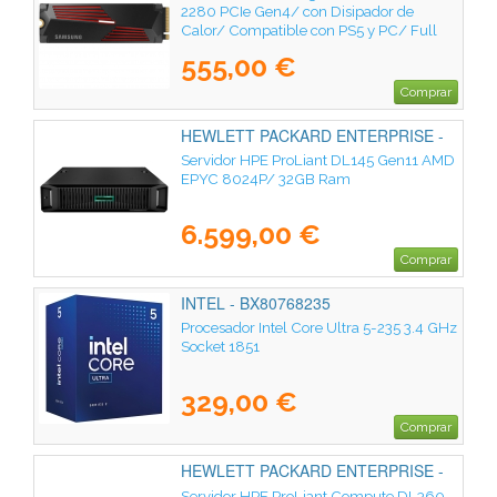
2280 PCIe Gen4/ con Disipador de
Calor/ Compatible con PS5 y PC/ Full
Capacity
555,00 €
Comprar
HEWLETT PACKARD ENTERPRISE -
P79814-425
Servidor HPE ProLiant DL145 Gen11 AMD
EPYC 8024P/ 32GB Ram
6.599,00 €
Comprar
INTEL - BX80768235
Procesador Intel Core Ultra 5-235 3.4 GHz
Socket 1851
329,00 €
Comprar
HEWLETT PACKARD ENTERPRISE -
P89999-425
Servidor HPE ProLiant Compute DL360