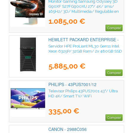
Monitor Gaming Samsung Odyssey 3D
G90XF S27FG900XU 27"/ 4K/ 1ms/
165Hz/ 3D/ Multimedia/ Regulable en
altura/ Plata
1.085,00 €
Comprar
HEWLETT PACKARD ENTERPRISE -
P87464-425
Servidor HPE ProLiant ML30 Gen11 Intel
Xeon 6325P/ 32GB Ram/ 2x 480GB SSD
5.885,00 €
Comprar
PHILIPS - 43PUS7001/12
Televisor Philips 43PUS7001 43"/ Ultra
HD 4K/ Smart TV/ WiFi
335,00 €
Comprar
CANON - 2988C056