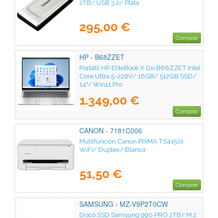
2TB/ USB 3.2/ Plata
295,00 €
Comprar
HP - B68ZZET
Portátil HP EliteBook X G1i B68ZZET Intel
Core Ultra 5-226V/ 16GB/ 512GB SSD/
14"/ Win11 Pro
1.349,00 €
Comprar
CANON - 7181C006
Multifunción Canon PIXMA TS4150I
WiFi/ Dúplex/ Blanca
51,50 €
Comprar
SAMSUNG - MZ-V9P2T0CW
Disco SSD Samsung 990 PRO 2TB/ M.2