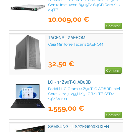
Gen12 Intel Xeon 6505P/ 64GB Ram/ 2x
2.4TB
10.009,00 €
Comprar
TACENS - 2AEROM
Caja Minitorre Tacens 2AEROM
32,50 €
Comprar
LG - 14Z90T-G.AD8BB
Portátil LG Gram 14Z90T-G.AD8BB Intel
Core Ultra 7-255H/ 32GB/ 2TB SSD/
14"/ Win11
1.559,00 €
Comprar
SAMSUNG - LS27FG900XUXEN