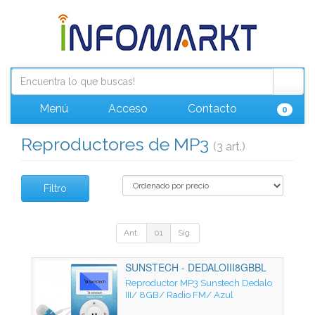
Menú
Acceso
Contacto
0
Reproductores de MP3
(3 art.)
Filtro
Ant.
01
Sig.
SUNSTECH - DEDALOIII8GBBL
Reproductor MP3 Sunstech Dedalo
III/ 8GB/ Radio FM/ Azul