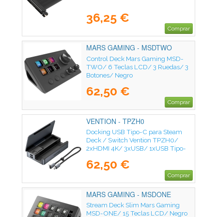
36,25 €
Comprar
MARS GAMING - MSDTWO
Control Deck Mars Gaming MSD-
TWO/ 6 Teclas LCD/ 3 Ruedas/ 3
Botones/ Negro
62,50 €
Comprar
VENTION - TPZH0
Docking USB Tipo-C para Steam
Deck / Switch Vention TPZH0/
2xHDMI 4K/ 3xUSB/ 1xUSB Tipo-
C/ 1xUSB Tipo-C PD/ 1xRJ45/
62,50 €
1xLector Tarjetas/ Gris
Comprar
MARS GAMING - MSDONE
Stream Deck Slim Mars Gaming
MSD-ONE/ 15 Teclas LCD/ Negro