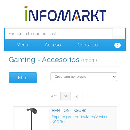
Menú
Acceso
Contacto
0
Gaming - Accesorios
(17 art.)
Filtro
Ant.
01
Sig.
VENTION - KSOB0
Soporte para Auriculares Vention
KSOB0