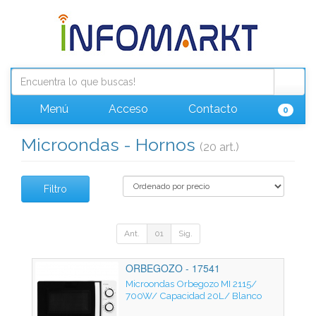
Menú
Acceso
Contacto
0
Microondas - Hornos
(20 art.)
Filtro
Ant.
01
Sig.
ORBEGOZO - 17541
Microondas Orbegozo MI 2115/
700W/ Capacidad 20L/ Blanco