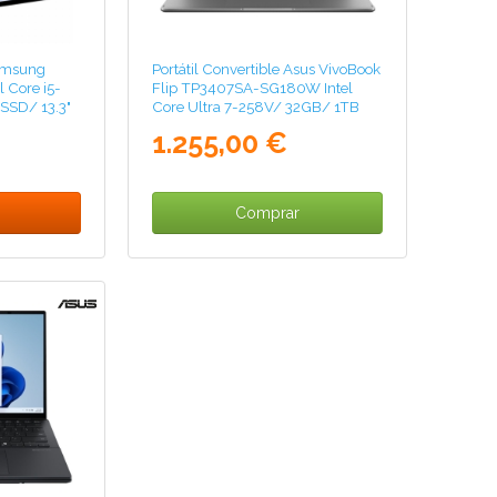
Samsung
Portátil Convertible Asus VivoBook
 Core i5-
Flip TP3407SA-SG180W Intel
SSD/ 13.3"
Core Ultra 7-258V/ 32GB/ 1TB
SSD/ 14" Táctil/ Win11
1.255,00 €
Comprar