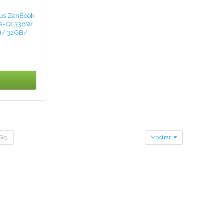
Asus ZenBook
A-QL336W
5H/ 32GB/
Win11
Sig.
Mostrar