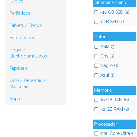
Cables
Almacenamiento
512 GB SSD (4)
Periféricos
1 TB SSD (4)
Tablets / Ebook
Color
Foto / Video
Plata (3)
Hogar /
Gris (3)
Electrodomésticos
Negro (1)
Papelería
Azul (1)
Ocio / Deportes /
Mascotas
Memoria
Apple
16 GB RAM (6)
32 GB RAM (2)
Procesador
Intel Core Ultra 5