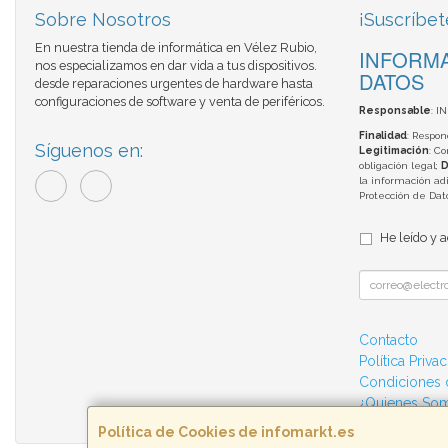
Sobre Nosotros
¡Suscríbet
En nuestra tienda de informática en Vélez Rubio,
INFORMA
nos especializamos en dar vida a tus dispositivos.
DATOS
desde reparaciones urgentes de hardware hasta
configuraciones de software y venta de periféricos.
Responsable
: I
Finalidad
: Respon
Síguenos en:
Legitimación
: C
obligación legal;
D
la información adi
Protección de Da
He leído y 
Contacto
Política Priva
Condiciones
¿Quienes So
Política de Cookies de infomarkt.es