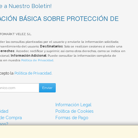
e a Nuestro Boletín!
CIÓN BÁSICA SOBRE PROTECCIÓN DE
NFOMARKT VELEZ, S.L.
der las consultas planteadas por el usuario y enviarle la información solicitada;
onsentimiento del usuario;
Destinatarios
: Solo se realizan cesiones si existe una
erechos
: Acceder, rectificar y suprimir, así como otros derechos, como se indica en
cional;
Información Adicional
: Puede consultar la información completa de
tos en nuestra
Política de Privacidad
.
acepto la
Política de Privacidad
.
Enviar
Información Legal
cidad
Política de Cookies
 de Compra
Formas de Pago
mos?