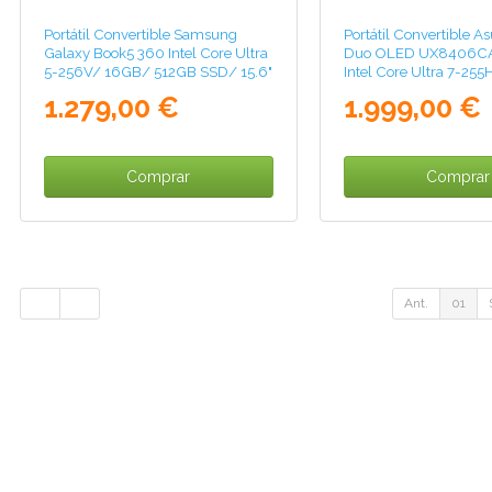
Portátil Convertible Samsung
Portátil Convertible 
Galaxy Book5 360 Intel Core Ultra
Duo OLED UX8406C
5-256V/ 16GB/ 512GB SSD/ 15.6"
Intel Core Ultra 7-25
Táctil/ Win11 Pro
1TB SSD/ 14" Táctil/ 
1.279,00 €
1.999,00 €
Comprar
Comprar
Ant.
01