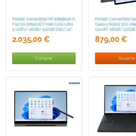
Portátil Convertible HP EliteBook X
Portátil Convertible 
Flip G1i B69A2ET Intel Core Ultra
Galaxy Book3 360 Intel
5-226V/ 16GB/ 512GB SSD/ 14"
1340P/ 16GB/ 512GB 
Táctil/ Win11 Pro
Táctil/ Win11 Pro
2.035,00 €
879,00 €
Comprar
Avísame