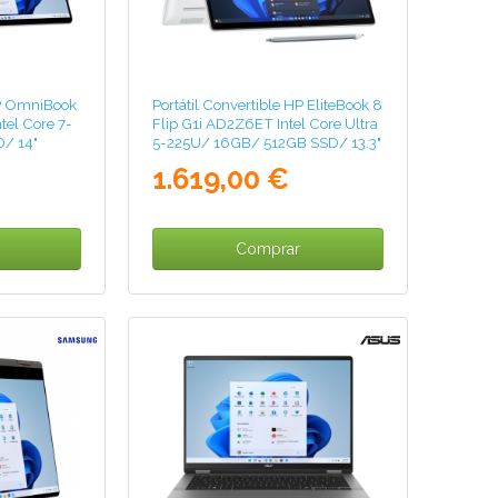
HP OmniBook
Portátil Convertible HP EliteBook 8
tel Core 7-
Flip G1i AD2Z6ET Intel Core Ultra
/ 14"
5-225U/ 16GB/ 512GB SSD/ 13.3"
Táctil/ Win11 Pro
1.619,00 €
Comprar