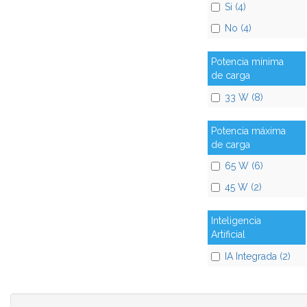
Si (4)
No (4)
Potencia mínima
de carga
33 W (8)
Potencia máxima
de carga
65 W (6)
45 W (2)
Inteligencia
Artificial
IA Integrada (2)