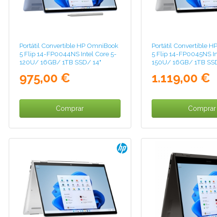
Portátil Convertible HP OmniBook
Portátil Convertible 
5 Flip 14-FP0044NS Intel Core 5-
5 Flip 14-FP0045NS In
120U/ 16GB/ 1TB SSD/ 14"
150U/ 16GB/ 1TB SSD
Táctil/ Win11
Táctil/ Win11
975,00 €
1.119,00 €
Comprar
Comprar