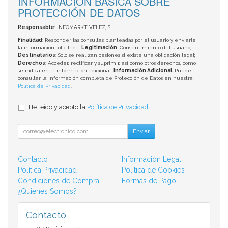
INFORMACIÓN BÁSICA SOBRE
PROTECCIÓN DE DATOS
Responsable
: INFOMARKT VELEZ, S.L.
Finalidad
: Responder las consultas planteadas por el usuario y enviarle
la información solicitada;
Legitimación
: Consentimiento del usuario;
Destinatarios
: Solo se realizan cesiones si existe una obligación legal;
Derechos
: Acceder, rectificar y suprimir, así como otros derechos, como
se indica en la información adicional;
Información Adicional
: Puede
consultar la información completa de Protección de Datos en nuestra
Política de Privacidad
.
He leído y acepto la
Política de Privacidad
.
Enviar
Contacto
Información Legal
Política Privacidad
Política de Cookies
Condiciones de Compra
Formas de Pago
¿Quienes Somos?
Contacto