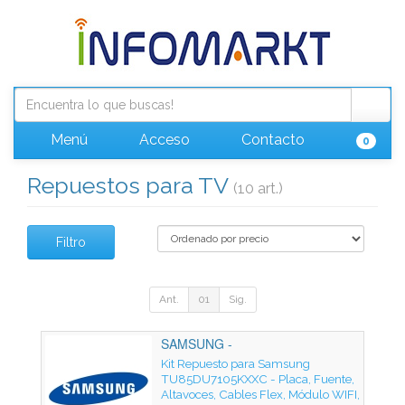
Menú
Acceso
Contacto
0
Repuestos para TV
(10 art.)
Filtro
Ant.
01
Sig.
SAMSUNG -
Kit Repuesto para Samsung
TU85DU7105KXXC - Placa, Fuente,
Altavoces, Cables Flex, Módulo WIFI,