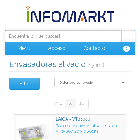
Menú
Acceso
Contacto
0
Envasadoras al vacio
(15 art.)
Filtro
Ant.
01
Sig.
LAICA - VT35080
Bolsa para envasar al vacío Laica
VT3508/ 20 x 600cm