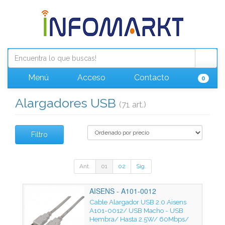
Menú
Acceso
Contacto
0
Alargadores USB
(71 art.)
Filtro
Ant.
01
02
Sig.
AISENS - A101-0012
Cable Alargador USB 2.0 Aisens
A101-0012/ USB Macho - USB
Hembra/ Hasta 2.5W/ 60Mbps/