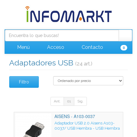
Menú
Acceso
Contacto
0
Adaptadores USB
(24 art.)
Filtro
Ant.
01
Sig.
AISENS - A103-0037
Adaptador USB 2.0 Aisens A103-
0037/ USB Hembra - USB Hembra