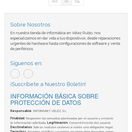
Ant.
01
Sig.
Sobre Nosotros
En nuestra tienda de informática en Vélez Rubio, nos
especializamos en dar vida a tus dispositivos. desde reparaciones
urgentes de hardware hasta configuraciones de software y venta
de periféricos.
Síguenos en:
¡Suscríbete a Nuestro Boletín!
INFORMACIÓN BÁSICA SOBRE
PROTECCIÓN DE DATOS
Responsable
: INFOMARKT VELEZ, S.L.
Finalidad
: Responder las consultas planteadas por el usuario y enviarle
la información solicitada;
Legitimación
: Consentimiento del usuario;
Destinatarios
: Solo se realizan cesiones si existe una obligación legal;
Derechos
: Acceder, rectificar y suprimir, así como otros derechos, como