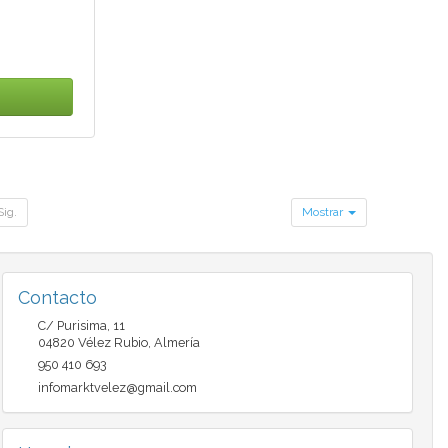
Sig.
Mostrar
Contacto
C/ Purisima, 11
04820
Vélez Rubio
,
Almería
950 410 693
infomarktvelez@gmail.com