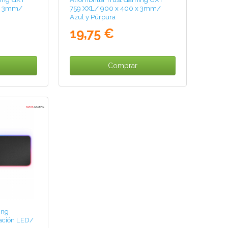
 x 3mm/
759 XXL/ 900 x 400 x 3mm/
Azul y Púrpura
19,75 €
Comprar
ing
ación LED/