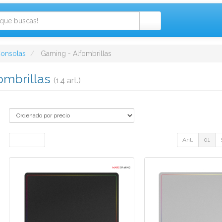
onsolas
Gaming - Alfombrillas
ombrillas
(14 art.)
Ant.
01