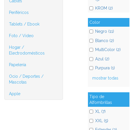
Cables
KROM (2)
Periféricos
Color
Tablets / Ebook
Negro (11)
Foto / Video
Blanco (2)
Hogar /
MultiColor (2)
Electrodomésticos
Azul (2)
Papelería
Purpura (1)
Ocio / Deportes /
mostrar todas
Mascotas
Apple
Tipo de
Alfombrillas
XL (7)
XXL (5)
Estandar (2)