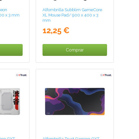
Neon
Alfombrilla Subblim GameCore
400 x 3 mm
XL Mouse Pad/ 900 x 400 x 3
mm
12,25 €
Comprar
ming GXT
Alfombrilla Trust Gaming GXT