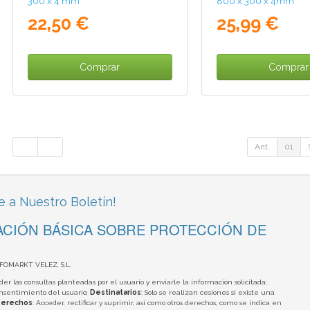
300 x 4 mm
800 x 300 x 4mm
22,50 €
25,99 €
Comprar
Comprar
Ant.
01
e a Nuestro Boletín!
CIÓN BÁSICA SOBRE PROTECCIÓN DE
NFOMARKT VELEZ, S.L.
der las consultas planteadas por el usuario y enviarle la información solicitada;
onsentimiento del usuario;
Destinatarios
: Solo se realizan cesiones si existe una
erechos
: Acceder, rectificar y suprimir, así como otros derechos, como se indica en