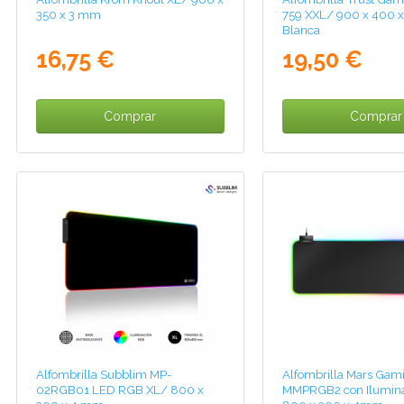
350 x 3 mm
759 XXL/ 900 x 400
Blanca
16,75 €
19,50 €
Comprar
Comprar
Alfombrilla Subblim MP-
Alfombrilla Mars Gam
02RGB01 LED RGB XL/ 800 x
MMPRGB2 con Ilumin