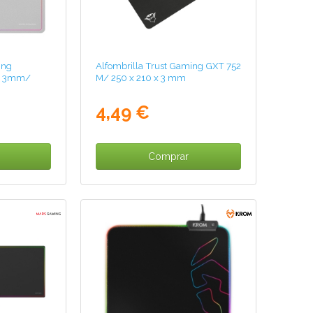
ing
Alfombrilla Trust Gaming GXT 752
x 3mm/
M/ 250 x 210 x 3 mm
4,49 €
Comprar