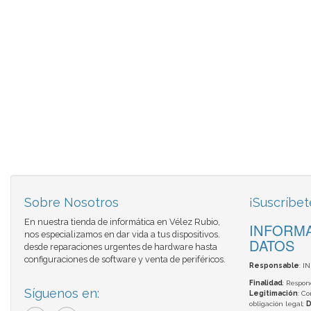
Sobre Nosotros
¡Suscríbet
En nuestra tienda de informática en Vélez Rubio,
INFORMA
nos especializamos en dar vida a tus dispositivos.
DATOS
desde reparaciones urgentes de hardware hasta
configuraciones de software y venta de periféricos.
Responsable
: I
Finalidad
: Respon
Síguenos en:
Legitimación
: C
obligación legal;
D