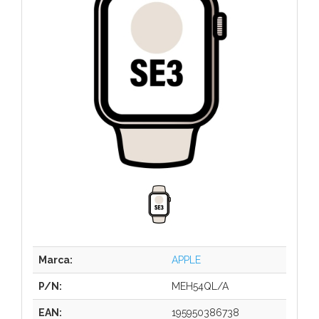
Marca:
APPLE
P/N:
MEH54QL/A
EAN:
195950386738