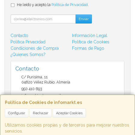
He leído y acepto la
Política de Privacidad
.
Enviar
Contacto
Información Legal
Política Privacidad
Política de Cookies
Condiciones de Compra
Formas de Pago
¿Quienes Somos?
Contacto
C/ Purisima, 11
04820
Vélez Rubio
,
Almería
950 410 693
infomarktvelez@gmail.com
Política de Cookies de infomarkt.es
Configurar
Rechazar
Aceptar Cookies
Horario
9:30 a 14:00 y de 17:00 a 20:30
Utilizamos cookies propias y de terceros para mejorar nuestros
servicios.