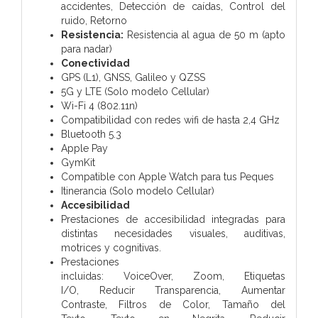
accidentes,
Detección de caídas,
Control del
ruido,
Retorno
Resistencia:
Resistencia al agua de 50 m (apto
para nadar)
Conectividad
GPS (L1), GNSS, Galileo y QZSS
5G y LTE (Solo modelo Cellular)
Wi-Fi 4 (802.11n)
Compatibilidad con redes wifi de hasta 2,4 GHz
Bluetooth 5.3
Apple Pay
GymKit
Compatible con Apple Watch para tus Peques
Itinerancia (Solo modelo Cellular)
Accesibilidad
Prestaciones de accesibilidad integradas para
distintas necesidades visuales, auditivas,
motrices y cognitivas.
Prestaciones
incluidas:
VoiceOver,
Zoom,
Etiquetas
I/O,
Reducir Transparencia,
Aumentar
Contraste,
Filtros de Color,
Tamaño del