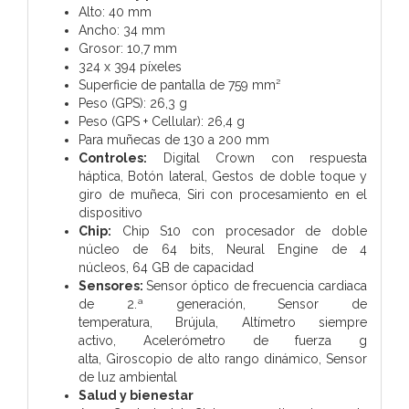
Alto: 40 mm
Ancho: 34 mm
Grosor: 10,7 mm
324 x 394 píxeles
Superficie de pantalla de 759 mm²
Peso (GPS): 26,3 g
Peso (GPS + Cellular): 26,4 g
Para muñecas de 130 a 200 mm
Controles:
Digital Crown con respuesta
háptica,
Botón lateral,
Gestos de doble toque y
giro de muñeca,
Siri con procesamiento en el
dispositivo
Chip:
Chip S10 con procesador de doble
núcleo de 64 bits,
Neural Engine de 4
núcleos,
64 GB de capacidad
Sensores:
Sensor óptico de frecuencia cardiaca
de 2.ª generación,
Sensor de
temperatura,
Brújula,
Altímetro siempre
activo,
Acelerómetro de fuerza g
alta,
Giroscopio de alto rango dinámico,
Sensor
de luz ambiental
Salud y bienestar