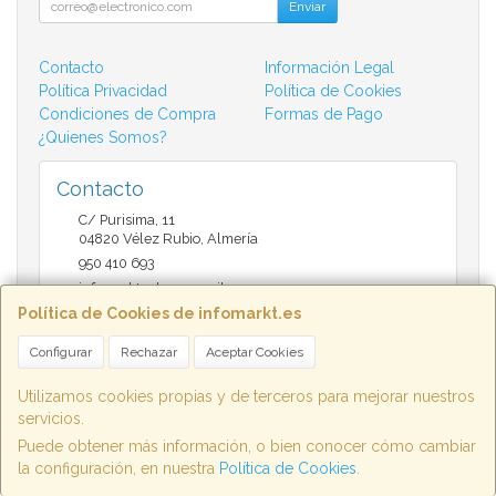
Enviar
Contacto
Información Legal
Política Privacidad
Política de Cookies
Condiciones de Compra
Formas de Pago
¿Quienes Somos?
Contacto
C/ Purisima, 11
04820
Vélez Rubio
,
Almería
950 410 693
infomarktvelez@gmail.com
Política de Cookies de infomarkt.es
Configurar
Rechazar
Aceptar Cookies
Horario
9:30 a 14:00 y de 17:00 a 20:30
Utilizamos cookies propias y de terceros para mejorar nuestros
servicios.
Puede obtener más información, o bien conocer cómo cambiar
la configuración, en nuestra
Política de Cookies
.
, , , , España. - C.I.F.: B04802658 - Tfno: