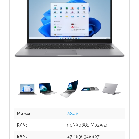
Marca:
ASUS
P/N:
90NX0881-M02A50
EAN:
4711636348607