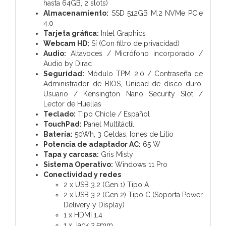
hasta 64GB, 2 slots)
Almacenamiento:
SSD 512GB M.2 NVMe PCIe
4.0
Tarjeta gráfica:
Intel Graphics
Webcam HD:
Sí (Con filtro de privacidad)
Audio:
Altavoces / Micrófono incorporado /
Audio by Dirac
Seguridad:
Módulo TPM 2.0 / Contraseña de
Administrador de BIOS, Unidad de disco duro,
Usuario / Kensington Nano Security Slot /
Lector de Huellas
Teclado:
Tipo Chicle / Español
TouchPad:
Panel Multitáctil
Batería:
50Wh, 3 Celdas, Iones de Litio
Potencia de adaptador AC:
65 W
Tapa y carcasa:
Gris Misty
Sistema Operativo:
Windows 11 Pro
Conectividad y redes
2 x USB 3.2 (Gen 1) Tipo A
2 x USB 3.2 (Gen 2) Tipo C (Soporta Power
Delivery y Display)
1 x HDMI 1.4
1 x Jack 3,5mm