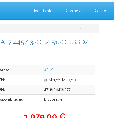
Identifícate
Contacto
Carrito
 AI 7 445/ 32GB/ 512GB SSD/
arca:
ASUS
/N:
90NB17Y1-M00710
AN:
4711636496377
isponibilidad:
Disponible
1.079,00 €