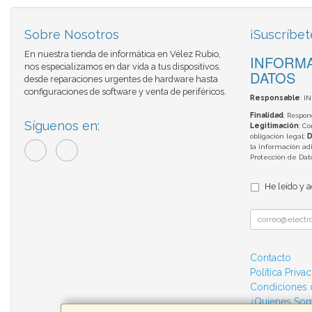
Sobre Nosotros
¡Suscríbet
En nuestra tienda de informática en Vélez Rubio,
INFORMA
nos especializamos en dar vida a tus dispositivos.
DATOS
desde reparaciones urgentes de hardware hasta
configuraciones de software y venta de periféricos.
Responsable
: I
Finalidad
: Respon
Síguenos en:
Legitimación
: C
obligación legal;
D
la información adi
Protección de Da
He leído y 
Contacto
Política Priva
Condiciones
¿Quienes So