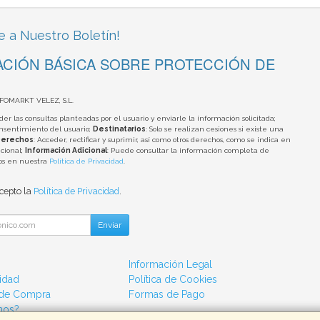
e a Nuestro Boletín!
CIÓN BÁSICA SOBRE PROTECCIÓN DE
NFOMARKT VELEZ, S.L.
der las consultas planteadas por el usuario y enviarle la información solicitada;
onsentimiento del usuario;
Destinatarios
: Solo se realizan cesiones si existe una
erechos
: Acceder, rectificar y suprimir, así como otros derechos, como se indica en
cional;
Información Adicional
: Puede consultar la información completa de
tos en nuestra
Política de Privacidad
.
acepto la
Política de Privacidad
.
Enviar
Información Legal
cidad
Política de Cookies
 de Compra
Formas de Pago
mos?