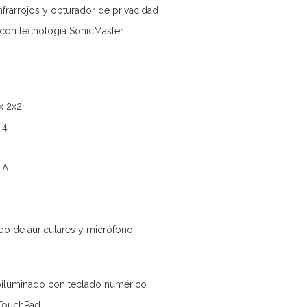
nfrarrojos y obturador de privacidad
 con tecnología SonicMaster
x 2x2
.4
 A
do de auriculares y micrófono
roiluminado con teclado numérico
n TouchPad