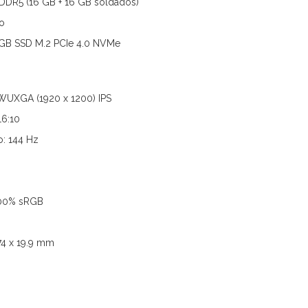
DR5 (16 GB + 16 GB soldados)
o
 GB SSD M.2 PCIe 4.0 NVMe
 WUXGA (1920 x 1200) IPS
16:10
o: 144 Hz
100% sRGB
74 x 19.9 mm