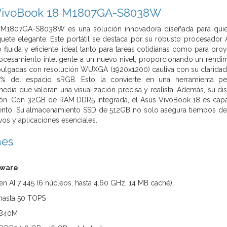
s VivoBook 18 M1807GA-S8038W
 M1807GA-S8038W es una solución innovadora diseñada para quie
uete elegante. Este portátil se destaca por su robusto procesador
o fluida y eficiente, ideal tanto para tareas cotidianas como para pr
cesamiento inteligente a un nuevo nivel, proporcionando un rendimie
 pulgadas con resolución WUXGA (1920x1200) cautiva con su claridad
% del espacio sRGB. Esto la convierte en una herramienta perf
media que valoran una visualización precisa y realista. Además, su di
ión. Con 32GB de RAM DDR5 integrada, el Asus VivoBook 18 es capaz
nto. Su almacenamiento SSD de 512GB no solo asegura tiempos de c
vos y aplicaciones esenciales.
nes
dware
 AI 7 445 (6 núcleos, hasta 4.60 GHz, 14 MB caché)
asta 50 TOPS
 840M