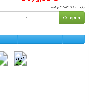
*IVA y CANON Incluido
Comprar
33 - 68
W
USB PD