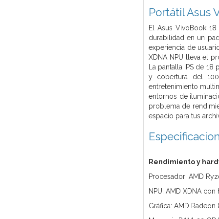
Portátil Asu
El Asus VivoBook 18
durabilidad en un paq
experiencia de usuari
XDNA NPU lleva el pro
La pantalla IPS de 18
y cobertura del 100
entretenimiento multi
entornos de iluminac
problema de rendimie
espacio para tus archi
Especificacio
Rendimiento y har
Procesador: AMD Ryzen
NPU: AMD XDNA con h
Gráfica: AMD Radeon