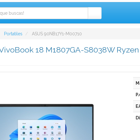
Portatiles
ASUS 90NB17Y1-M00710
s VivoBook 18 M1807GA-S8038W Ryzen
M
P
E
D