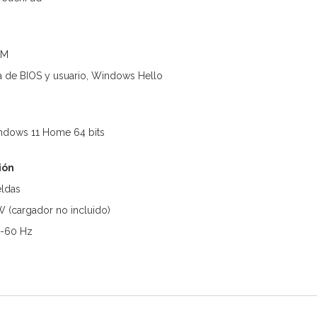
PM
a de BIOS y usuario, Windows Hello
indows 11 Home 64 bits
ión
eldas
 (cargador no incluido)
0-60 Hz