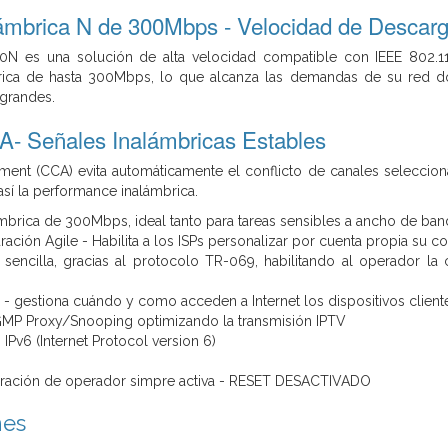
lámbrica N de 300Mbps - Velocidad de Descar
0N es una solución de alta velocidad compatible con IEEE 802.1
ica de hasta 300Mbps, lo que alcanza las demandas de su red do
grandes.
A- Señales Inalámbricas Estables
ment (CCA) evita automáticamente el conflicto de canales seleccio
sí la performance inalámbrica.
mbrica de 300Mbps, ideal tanto para tareas sensibles a ancho de ban
ación Agile - Habilita a los ISPs personalizar por cuenta propia su co
sencilla, gracias al protocolo TR-069, habilitando al operador la 
l - gestiona cuándo y como acceden a Internet los dispositivos client
GMP Proxy/Snooping optimizando la transmisión IPTV
IPv6 (Internet Protocol version 6)
uración de operador simpre activa - RESET DESACTIVADO
nes