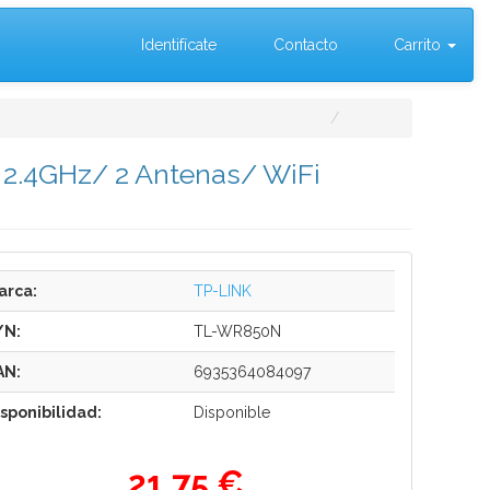
Identifícate
Contacto
Carrito
2.4GHz/ 2 Antenas/ WiFi
arca:
TP-LINK
/N:
TL-WR850N
AN:
6935364084097
isponibilidad:
Disponible
21,75 €