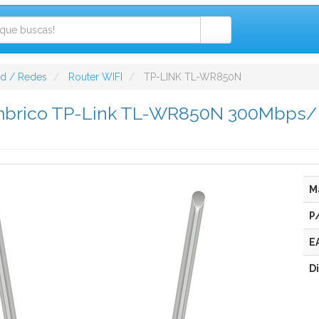
ad / Redes
Router WIFI
TP-LINK TL-WR850N
ámbrico TP-Link TL-WR850N 300Mbps/ 
M
P
E
D