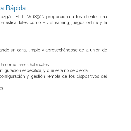
ga Rápida
1b/g/n. El TL-WR850N proporciona a los clientes una
méstica, tales como HD streaming, juegos online y la
nando un canal limpio y aprovechándose de la unión de
da como tareas habituales
nfiguración específica, y que ésta no se pierda
configuración y gestión remota de los dispositivos del
es