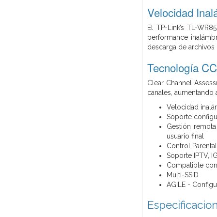
Velocidad Ina
El TP-Link’s TL-WR85
performance inalámbr
descarga de archivos 
Tecnología CC
Clear Channel Assess
canales, aumentando a
Velocidad inalá
Soporte configur
Gestión remota 
usuario final
Control Parenta
Soporte IPTV, I
Compatible con 
Multi-SSID
AGILE - Config
Especificacio