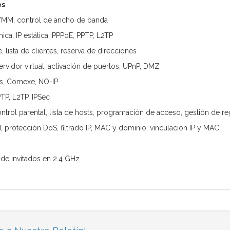
es
 WMM, control de ancho de banda
ca, IP estática, PPPoE, PPTP, L2TP
, lista de clientes, reserva de direcciones
rvidor virtual, activación de puertos, UPnP, DMZ
s, Comexe, NO-IP
TP, L2TP, IPSec
trol parental, lista de hosts, programación de acceso, gestión de re
I, protección DoS, filtrado IP, MAC y dominio, vinculación IP y MAC
 de invitados en 2.4 GHz