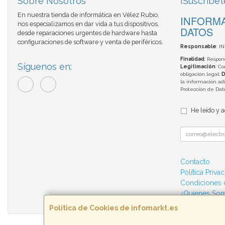
Sobre Nosotros
¡Suscríbet
En nuestra tienda de informática en Vélez Rubio,
INFORMA
nos especializamos en dar vida a tus dispositivos.
DATOS
desde reparaciones urgentes de hardware hasta
configuraciones de software y venta de periféricos.
Responsable
: I
Finalidad
: Respon
Síguenos en:
Legitimación
: C
obligación legal;
D
la información adi
Protección de Da
He leído y 
Contacto
Política Priva
Condiciones
¿Quienes So
Política de Cookies de infomarkt.es