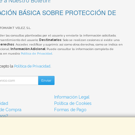
e a Nuestro Boletín!
CIÓN BÁSICA SOBRE PROTECCIÓN DE
NFOMARKT VELEZ, S.L.
der las consultas planteadas por el usuario y enviarle la información solicitada;
onsentimiento del usuario;
Destinatarios
: Solo se realizan cesiones si existe una
erechos
: Acceder, rectificar y suprimir, así como otros derechos, como se indica en
cional;
Información Adicional
: Puede consultar la información completa de
tos en nuestra
Política de Privacidad
.
acepto la
Política de Privacidad
.
Enviar
Información Legal
cidad
Política de Cookies
 de Compra
Formas de Pago
mos?