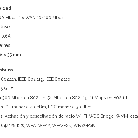
vidad
100 Mbps, 1 x WAN 10/100 Mbps
Reset
 0.6A
ternas
28 x 35 mm
mbrica
 802.11n, IEEE 802.11g, IEEE 802.11b
835 GHz
a 300 Mbps en 802.11n, 54 Mbps en 802.11g, 11 Mbps en 802.11b
ión: CE menor a 20 dBm, FCC menor a 30 dBm
s: Activación y desactivación de radio Wi-Fi, WDS Bridge, WMM, estad
P 64/128 bits, WPA, WPA2, WPA-PSK, WPA2-PSK