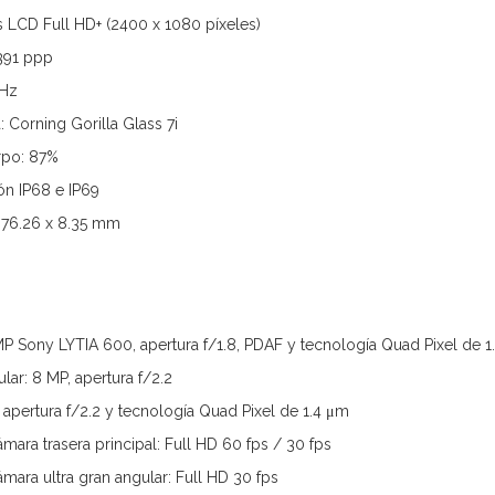
s LCD Full HD+ (2400 x 1080 píxeles)
391 ppp
 Hz
: Corning Gorilla Glass 7i
rpo: 87%
ión IP68 e IP69
 76.26 x 8.35 mm
MP Sony LYTIA 600, apertura f/1.8, PDAF y tecnología Quad Pixel de 
lar: 8 MP, apertura f/2.2
 apertura f/2.2 y tecnología Quad Pixel de 1.4 μm
ara trasera principal: Full HD 60 fps / 30 fps
mara ultra gran angular: Full HD 30 fps