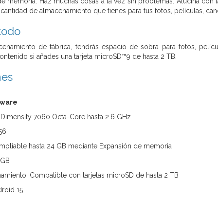
de memoria. Haz muchas cosas a la vez sin problemas. Alucina con l
 cantidad de almacenamiento que tienes para tus fotos, películas, can
todo
namiento de fábrica, tendrás espacio de sobra para fotos, pelícu
ontenido si añades una tarjeta microSD™9 de hasta 2 TB.
nes
dware
 Dimensity 7060 Octa-Core hasta 2.6 GHz
56
pliable hasta 24 GB mediante Expansión de memoria
 GB
amiento: Compatible con tarjetas microSD de hasta 2 TB
droid 15