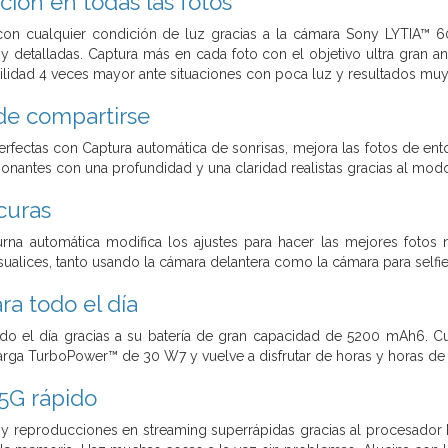
ción en todas las fotos
 con cualquier condición de luz gracias a la cámara Sony LYTIA™ 6
y detalladas. Captura más en cada foto con el objetivo ultra gran an
ilidad 4 veces mayor ante situaciones con poca luz y resultados mu
de compartirse
perfectas con Captura automática de sonrisas, mejora las fotos de en
ionantes con una profundidad y una claridad realistas gracias al modo Re
curas
rna automática modifica los ajustes para hacer las mejores fotos 
isualices, tanto usando la cámara delantera como la cámara para selfie
a todo el día
do el día gracias a su batería de gran capacidad de 5200 mAh6. Cu
carga TurboPower™ de 30 W7 y vuelve a disfrutar de horas y horas de
5G rápido
s y reproducciones en streaming superrápidas gracias al procesado