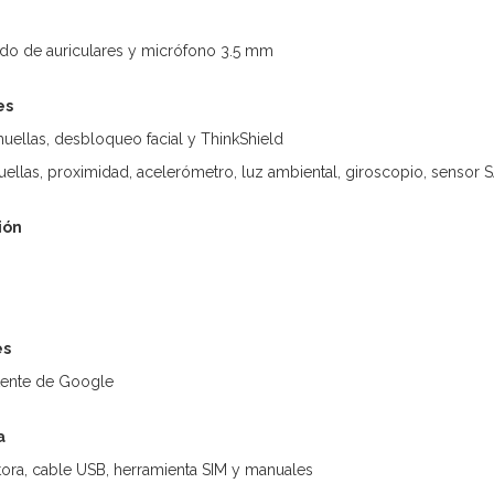
do de auriculares y micrófono 3.5 mm
es
huellas, desbloqueo facial y ThinkShield
ellas, proximidad, acelerómetro, luz ambiental, giroscopio, sensor S
ión
es
stente de Google
a
tora, cable USB, herramienta SIM y manuales