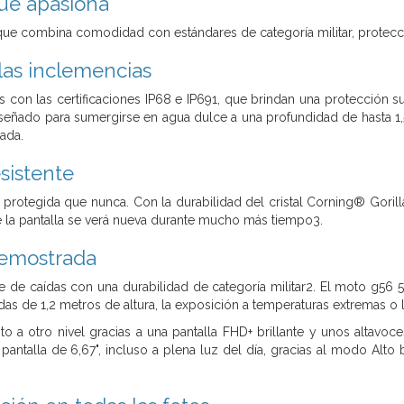
ue apasiona
ue combina comodidad con estándares de categoría militar, protección 
 las inclemencias
con las certificaciones IP68 e IP691, que brindan una protección supe
eñado para sumergirse en agua dulce a una profundidad de hasta 1,
nada.
sistente
 protegida que nunca. Con la durabilidad del cristal Corning® Gorilla
e la pantalla se verá nueva durante mucho más tiempo3.
demostrada
e de caídas con una durabilidad de categoría militar2. El moto g5
as de 1,2 metros de altura, la exposición a temperaturas extremas o 
nto a otro nivel gracias a una pantalla FHD+ brillante y unos altav
a pantalla de 6,67", incluso a plena luz del día, gracias al modo Alto