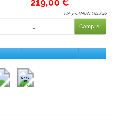
219,00 €
*IVA y CANON Incluido
Comprar
5 - 30
W
USB PD