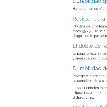
Durabilidad q
Hazte con un diseño q
Resistencia a
Olvídate de problemas 
moto g56 5G se ha dis
al agua, no le pasará 
El doble de re
La pantalla estará más
y arañazos, por lo qu
Durabilidad 
Protege el smartphon
su sometimiento a caíd
Lleva tu entretenimie
nitidez increíble en l
distracciones.