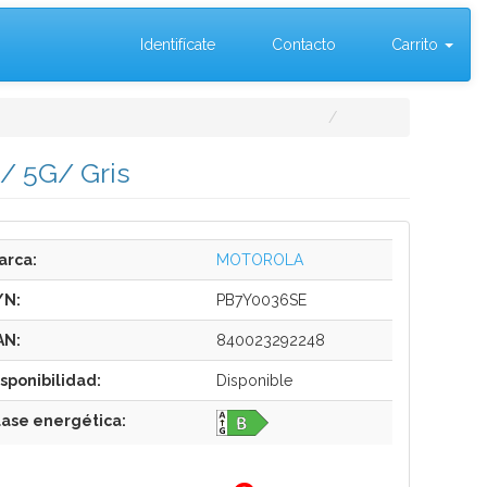
Identifícate
Contacto
Carrito
/ 5G/ Gris
arca:
MOTOROLA
/N:
PB7Y0036SE
AN:
840023292248
isponibilidad:
Disponible
lase energética: