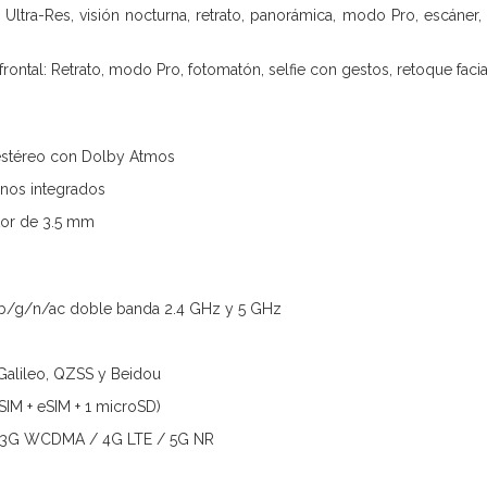
Ultra-Res, visión nocturna, retrato, panorámica, modo Pro, escáner,
ontal: Retrato, modo Pro, fotomatón, selfie con gestos, retoque facial
 estéreo con Dolby Atmos
onos integrados
tor de 3.5 mm
a/b/g/n/ac doble banda 2.4 GHz y 5 GHz
alileo, QZSS y Beidou
SIM + eSIM + 1 microSD)
 3G WCDMA / 4G LTE / 5G NR