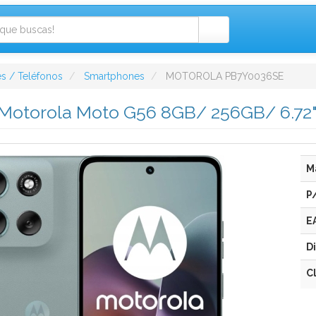
s / Teléfonos
Smartphones
MOTOROLA PB7Y0036SE
otorola Moto G56 8GB/ 256GB/ 6.72"
M
P
E
D
C