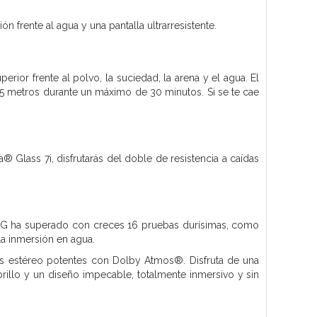
frente al agua y una pantalla ultrarresistente.
rior frente al polvo, la suciedad, la arena y el agua. El
5 metros durante un máximo de 30 minutos. Si se te cae
® Glass 7i, disfrutarás del doble de resistencia a caídas
6 5G ha superado con creces 16 pruebas durísimas, como
la inmersión en agua.
oces estéreo potentes con Dolby Atmos®. Disfruta de una
 brillo y un diseño impecable, totalmente inmersivo y sin