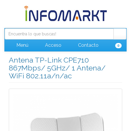
Menú
Acceso
Contacto
0
Antena TP-Link CPE710
867Mbps/ 5GHz/ 1 Antena/
WiFi 802.11a/n/ac