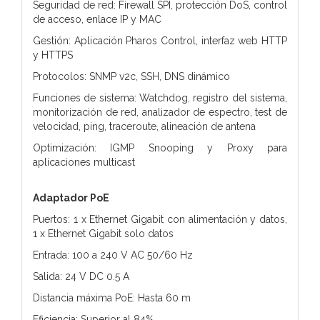
Seguridad de red: Firewall SPI, protección DoS, control
de acceso, enlace IP y MAC
Gestión: Aplicación Pharos Control, interfaz web HTTP
y HTTPS
Protocolos: SNMP v2c, SSH, DNS dinámico
Funciones de sistema: Watchdog, registro del sistema,
monitorización de red, analizador de espectro, test de
velocidad, ping, traceroute, alineación de antena
Optimización: IGMP Snooping y Proxy para
aplicaciones multicast
Adaptador PoE
Puertos: 1 x Ethernet Gigabit con alimentación y datos,
1 x Ethernet Gigabit solo datos
Entrada: 100 a 240 V AC 50/60 Hz
Salida: 24 V DC 0.5 A
Distancia máxima PoE: Hasta 60 m
Eficiencia: Superior al 84%