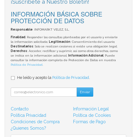
¡Suscríbete a Nuestro Boletín!
INFORMACIÓN BÁSICA SOBRE
PROTECCIÓN DE DATOS
Responsable
: INFOMARKT VELEZ, S.L.
Finalidad
: Responder las consultas planteadas por el usuario y enviarle
la información solicitada;
Legitimación
: Consentimiento del usuario;
Destinatarios
: Solo se realizan cesiones si existe una obligación legal;
Derechos
: Acceder, rectificar y suprimir, así como otros derechos, como
se indica en la información adicional;
Información Adicional
: Puede
consultar la información completa de Protección de Datos en nuestra
Política de Privacidad
.
He leído y acepto la
Política de Privacidad
.
Enviar
Contacto
Información Legal
Política Privacidad
Política de Cookies
Condiciones de Compra
Formas de Pago
¿Quienes Somos?