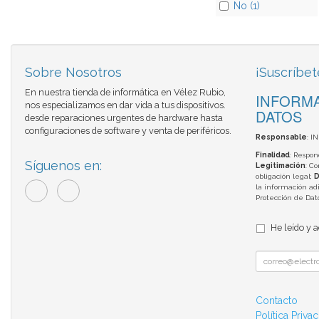
No (1)
Sobre Nosotros
¡Suscríbet
En nuestra tienda de informática en Vélez Rubio,
INFORMA
nos especializamos en dar vida a tus dispositivos.
DATOS
desde reparaciones urgentes de hardware hasta
configuraciones de software y venta de periféricos.
Responsable
: I
Finalidad
: Respon
Síguenos en:
Legitimación
: C
obligación legal;
D
la información adi
Protección de Da
He leído y 
Contacto
Política Priva