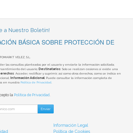
e a Nuestro Boletín!
CIÓN BÁSICA SOBRE PROTECCIÓN DE
NFOMARKT VELEZ, S.L.
der las consultas planteadas por el usuario y enviarle la información solicitada;
onsentimiento del usuario;
Destinatarios
: Solo se realizan cesiones si existe una
erechos
: Acceder, rectificar y suprimir, así como otros derechos, como se indica en
cional;
Información Adicional
: Puede consultar la información completa de
tos en nuestra
Política de Privacidad
.
acepto la
Política de Privacidad
.
Enviar
Información Legal
cidad
Política de Cookies