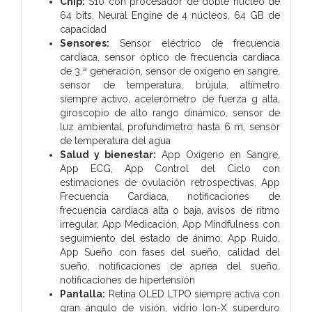
Chip:
S10 con procesador de doble núcleo de
64 bits, Neural Engine de 4 núcleos, 64 GB de
capacidad
Sensores:
Sensor eléctrico de frecuencia
cardiaca, sensor óptico de frecuencia cardiaca
de 3.ª generación, sensor de oxígeno en sangre,
sensor de temperatura, brújula, altímetro
siempre activo, acelerómetro de fuerza g alta,
giroscopio de alto rango dinámico, sensor de
luz ambiental, profundímetro hasta 6 m, sensor
de temperatura del agua
Salud y bienestar:
App Oxígeno en Sangre,
App ECG, App Control del Ciclo con
estimaciones de ovulación retrospectivas, App
Frecuencia Cardiaca, notificaciones de
frecuencia cardiaca alta o baja, avisos de ritmo
irregular, App Medicación, App Mindfulness con
seguimiento del estado de ánimo, App Ruido,
App Sueño con fases del sueño, calidad del
sueño, notificaciones de apnea del sueño,
notificaciones de hipertensión
Pantalla:
Retina OLED LTPO siempre activa con
gran ángulo de visión, vidrio Ion-X superduro