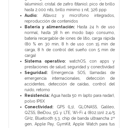
(aluminio), cristal de zafiro (titanio), pico de brillo
hasta 2.000 nits, brillo mínimo 1 nit, 326 ppp
Audio:
Altavoz y micrófono integrados,
reproducción de contenidos
Batería y alimentación:
Hasta 24 h de uso
normal, hasta 38 h en modo bajo consumo,
batería recargable de iones de litio, carga rápida
(80 % en 30 min, 8 h de uso con 15 min de
carga, 8 h de control del sueño con 5 min de
carga)
Sistema operativo:
watchOS, con apps y
prestaciones de salud, seguridad y conectividad
Seguridad:
Emergencia SOS, llamadas de
emergencia internacionales, detección de
accidentes, detección de caídas, control del
ruido, retorno
Resistencia:
Agua hasta 50 m (apto para nadar),
polvo IP6X
Conectividad:
GPS (L1), GLONASS, Galileo,
QZSS, BeiDou, 5G y LTE, Wi-Fi 4 (802.11n) 2,4/5
GHz, Bluetooth 5.3, chip de banda ultraancha 2ª
gen, Apple Pay, GymKit, Apple Watch para tus