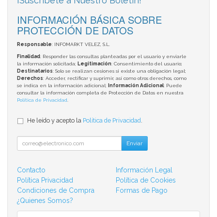
¡Suscríbete a Nuestro Boletín!
INFORMACIÓN BÁSICA SOBRE
PROTECCIÓN DE DATOS
Responsable
: INFOMARKT VELEZ, S.L.
Finalidad
: Responder las consultas planteadas por el usuario y enviarle
la información solicitada;
Legitimación
: Consentimiento del usuario;
Destinatarios
: Solo se realizan cesiones si existe una obligación legal;
Derechos
: Acceder, rectificar y suprimir, así como otros derechos, como
se indica en la información adicional;
Información Adicional
: Puede
consultar la información completa de Protección de Datos en nuestra
Política de Privacidad
.
He leído y acepto la
Política de Privacidad
.
Enviar
Contacto
Información Legal
Política Privacidad
Política de Cookies
Condiciones de Compra
Formas de Pago
¿Quienes Somos?