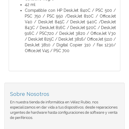
42 ml
Compatible con HP DeskJet 840C / PSC 500 /
PSC 750 / PSC 950 /DeskJet 810C / OfficeJet
V40 / DeskJet 845C / DeskJet 940C /DeskJet
843C / DeskJet 816C / DeskJet 920C / DeskJet
916C / PSC720 / DeskJet 3820 / OfficeJet V30
/ DeskJet 825C / DeskJet 3816/ OfficeJet 5110 /
DeskJet 3810 / Digital Copier 310 / Fax 1230/
OfficeJet V45 / PSC 700
Sobre Nosotros
En nuestra tienda de informática en Vélez Rubio, nos
especializamos en dar vida a tus dispositivos. desde reparaciones
urgentes de hardware hasta configuraciones de software y venta
de periféricos.