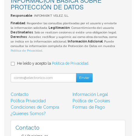
INFORMACIÓN BÁSICA SOBRE
PROTECCIÓN DE DATOS
Responsable
: INFOMARKT VELEZ, S.L.
Finalidad
: Responder las consultas planteadas por el usuario y enviarle
la información solicitada;
Legitimación
: Consentimiento del usuario;
Destinatarios
: Solo se realizan cesiones si existe una obligación legal;
Derechos
: Acceder, rectificar y suprimir, así como otros derechos, como
se indica en la información adicional;
Información Adicional
: Puede
consultar la información completa de Protección de Datos en nuestra
Política de Privacidad
.
He leído y acepto la
Política de Privacidad
.
Enviar
Contacto
Información Legal
Política Privacidad
Política de Cookies
Condiciones de Compra
Formas de Pago
¿Quienes Somos?
Contacto