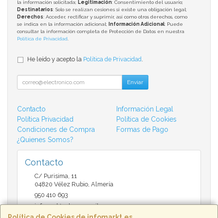
la información solicitada;
Legitimación
: Consentimiento del usuario;
Destinatarios
: Solo se realizan cesiones si existe una obligación legal;
Derechos
: Acceder, rectificar y suprimir, así como otros derechos, como
se indica en la información adicional;
Información Adicional
: Puede
consultar la información completa de Protección de Datos en nuestra
Política de Privacidad
.
He leído y acepto la
Política de Privacidad
.
Enviar
Contacto
Información Legal
Política Privacidad
Política de Cookies
Condiciones de Compra
Formas de Pago
¿Quienes Somos?
Contacto
C/ Purisima, 11
04820
Vélez Rubio
,
Almería
950 410 693
infomarktvelez@gmail.com
Política de Cookies de infomarkt.es