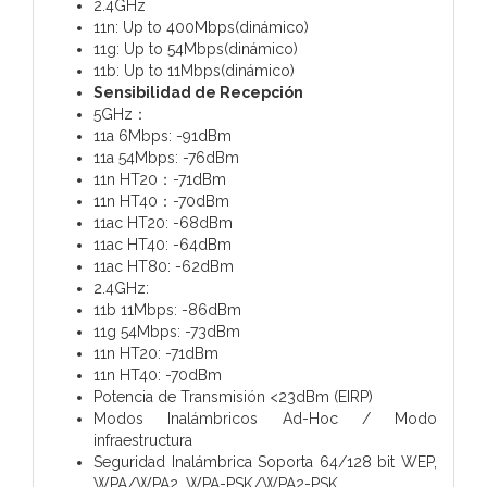
2.4GHz
11n: Up to 400Mbps(dinámico)
11g: Up to 54Mbps(dinámico)
11b: Up to 11Mbps(dinámico)
Sensibilidad de Recepción
5GHz：
11a 6Mbps: -91dBm
11a 54Mbps: -76dBm
11n HT20：-71dBm
11n HT40：-70dBm
11ac HT20: -68dBm
11ac HT40: -64dBm
11ac HT80: -62dBm
2.4GHz:
11b 11Mbps: -86dBm
11g 54Mbps: -73dBm
11n HT20: -71dBm
11n HT40: -70dBm
Potencia de Transmisión <23dBm (EIRP)
Modos Inalámbricos Ad-Hoc / Modo
infraestructura
Seguridad Inalámbrica Soporta 64/128 bit WEP,
WPA/WPA2, WPA-PSK/WPA2-PSK