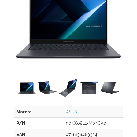
Marca:
ASUS
P/N:
90NX08L1-M04CA0
EAN:
4711636463324