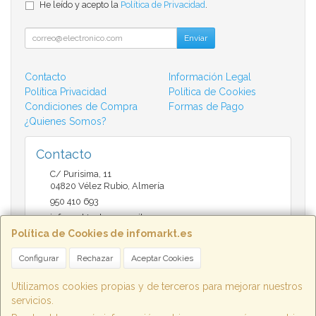
He leído y acepto la
Política de Privacidad
.
Enviar
Contacto
Información Legal
Política Privacidad
Política de Cookies
Condiciones de Compra
Formas de Pago
¿Quienes Somos?
Contacto
C/ Purisima, 11
04820
Vélez Rubio
,
Almería
950 410 693
infomarktvelez@gmail.com
Política de Cookies de infomarkt.es
Configurar
Rechazar
Aceptar Cookies
Horario
9:30 a 14:00 y de 17:00 a 20:30
Utilizamos cookies propias y de terceros para mejorar nuestros
servicios.