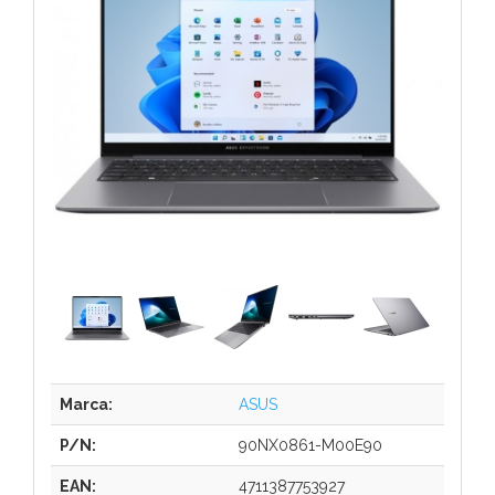
Marca:
ASUS
P/N:
90NX0861-M00E90
EAN:
4711387753927