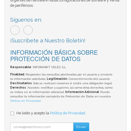
urgentes de hardware hasta configuraciones de software y venta
de periféricos.
Síguenos en:
¡Suscríbete a Nuestro Boletín!
INFORMACIÓN BÁSICA SOBRE
PROTECCIÓN DE DATOS
Responsable
: INFOMARKT VELEZ, S.L.
Finalidad
: Responder las consultas planteadas por el usuario y enviarle
la información solicitada;
Legitimación
: Consentimiento del usuario;
Destinatarios
: Solo se realizan cesiones si existe una obligación legal;
Derechos
: Acceder, rectificar y suprimir, así como otros derechos, como
se indica en la información adicional;
Información Adicional
: Puede
consultar la información completa de Protección de Datos en nuestra
Política de Privacidad
.
He leído y acepto la
Política de Privacidad
.
Enviar