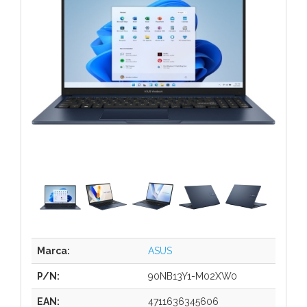
Marca:
ASUS
P/N:
90NB13Y1-M02XW0
EAN:
4711636345606