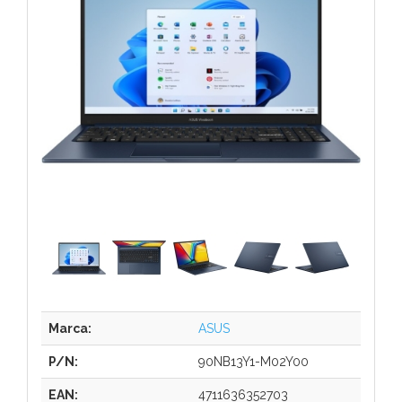
Marca:
ASUS
P/N:
90NB13Y1-M02Y00
EAN:
4711636352703