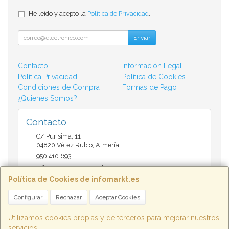
He leído y acepto la
Política de Privacidad
.
Enviar
Contacto
Información Legal
Política Privacidad
Política de Cookies
Condiciones de Compra
Formas de Pago
¿Quienes Somos?
Contacto
C/ Purisima, 11
04820
Vélez Rubio
,
Almería
950 410 693
infomarktvelez@gmail.com
Política de Cookies de infomarkt.es
Configurar
Rechazar
Aceptar Cookies
Horario
9:30 a 14:00 y de 17:00 a 20:30
Utilizamos cookies propias y de terceros para mejorar nuestros
servicios.