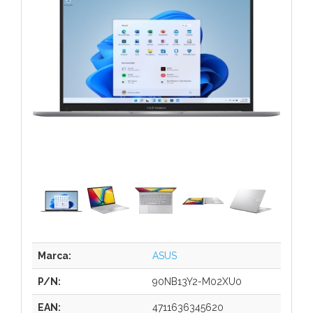
Marca:
ASUS
P/N:
90NB13Y2-M02XU0
EAN:
4711636345620