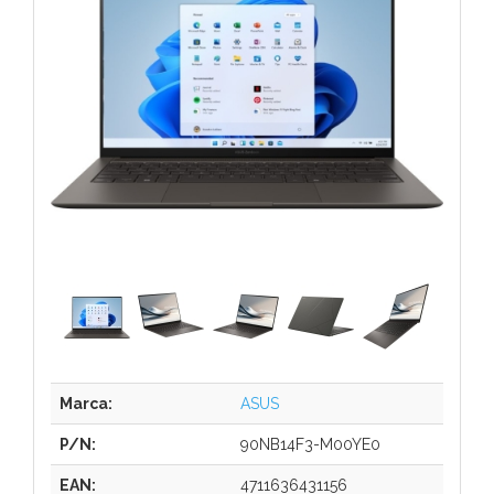
Marca:
ASUS
P/N:
90NB14F3-M00YE0
EAN:
4711636431156