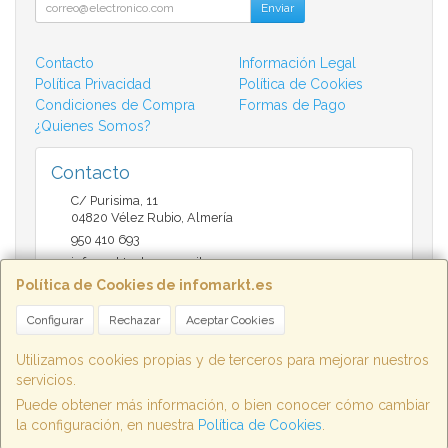
Enviar
Contacto
Información Legal
Política Privacidad
Política de Cookies
Condiciones de Compra
Formas de Pago
¿Quienes Somos?
Contacto
C/ Purisima, 11
04820
Vélez Rubio
,
Almería
950 410 693
infomarktvelez@gmail.com
Política de Cookies de infomarkt.es
Configurar
Rechazar
Aceptar Cookies
Horario
9:30 a 14:00 y de 17:00 a 20:30
Utilizamos cookies propias y de terceros para mejorar nuestros
servicios.
Puede obtener más información, o bien conocer cómo cambiar
la configuración, en nuestra
Política de Cookies
.
, , , , España. - C.I.F.: B04802658 - Tfno: