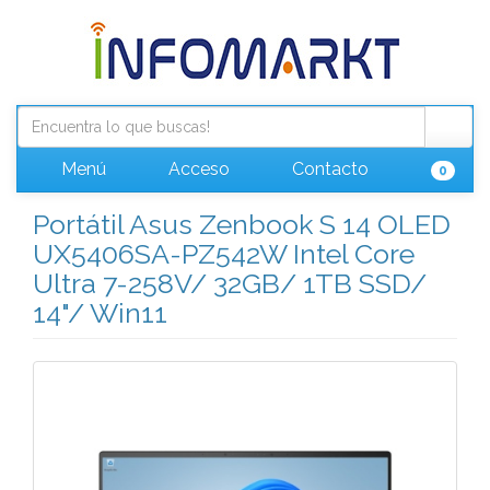
Menú
Acceso
Contacto
0
Portátil Asus Zenbook S 14 OLED
UX5406SA-PZ542W Intel Core
Ultra 7-258V/ 32GB/ 1TB SSD/
14"/ Win11