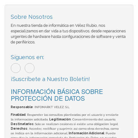
Sobre Nosotros
En nuestra tienda de informática en Vélez Rubio, nos
especializamos en dar vida a tus dispositivos. desde reparaciones
urgentes de hardware hasta configuraciones de software y venta
de periféricos.
Síguenos en:
¡Suscríbete a Nuestro Boletín!
INFORMACIÓN BÁSICA SOBRE
PROTECCIÓN DE DATOS
Responsable
: INFOMARKT VELEZ, S.L.
Finalidad
: Responder las consultas planteadas por el usuario y enviarle
la información solicitada;
Legitimación
: Consentimiento del usuario;
Destinatarios
: Solo se realizan cesiones si existe una obligación legal;
Derechos
: Acceder, rectificar y suprimir, así como otros derechos, como
se indica en la información adicional;
Información Adicional
: Puede
consultar la información completa de Protección de Datos en nuestra