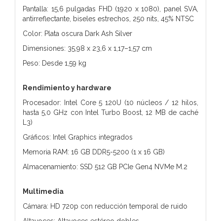
Pantalla: 15,6 pulgadas FHD (1920 x 1080), panel SVA,
antirreflectante, biseles estrechos, 250 nits, 45% NTSC
Color: Plata oscura Dark Ash Silver
Dimensiones: 35,98 x 23,6 x 1,17–1,57 cm
Peso: Desde 1,59 kg
Rendimiento y hardware
Procesador: Intel Core 5 120U (10 núcleos / 12 hilos,
hasta 5,0 GHz con Intel Turbo Boost, 12 MB de caché
L3)
Gráficos: Intel Graphics integrados
Memoria RAM: 16 GB DDR5-5200 (1 x 16 GB)
Almacenamiento: SSD 512 GB PCIe Gen4 NVMe M.2
Multimedia
Cámara: HD 720p con reducción temporal de ruido
Altavoces: Altavoces estéreo dobles