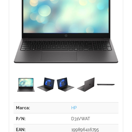
Marca:
HP
P/N:
D31VWAT
EAN:
199896416795