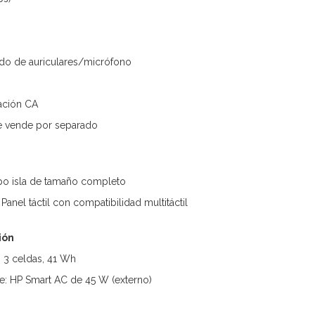
do de auriculares/micrófono
tación CA
se vende por separado
ipo isla de tamaño completo
Panel táctil con compatibilidad multitáctil
ión
o, 3 celdas, 41 Wh
e: HP Smart AC de 45 W (externo)