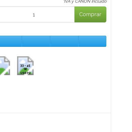
*IVA y CANON Incluido
Comprar
33 - 45
W
USB PD