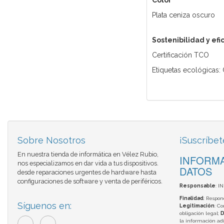
Color
Plata ceniza oscuro
Sostenibilidad y ef
Certificación TCO
Etiquetas ecológicas:
Sobre Nosotros
¡Suscríbet
En nuestra tienda de informática en Vélez Rubio,
INFORMA
nos especializamos en dar vida a tus dispositivos.
DATOS
desde reparaciones urgentes de hardware hasta
configuraciones de software y venta de periféricos.
Responsable
: I
Finalidad
: Respon
Síguenos en:
Legitimación
: C
obligación legal;
D
la información adi