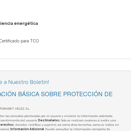
iciencia energética
 Certificado para TCO
e a Nuestro Boletín!
CIÓN BÁSICA SOBRE PROTECCIÓN DE
NFOMARKT VELEZ, S.L.
der las consultas planteadas por el usuario y enviarle la información solicitada;
onsentimiento del usuario;
Destinatarios
: Solo se realizan cesiones si existe una
erechos
: Acceder, rectificar y suprimir, así como otros derechos, como se indica en
cional;
Información Adicional
: Puede consultar la información completa de