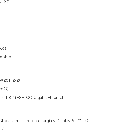
 NTSC
bles
 doble
AX201 (2×2)
Pro®)
k RTL8111HSH-CG Gigabit Ethernet
bps, suministro de energía y DisplayPort™ 1.4)
ps)