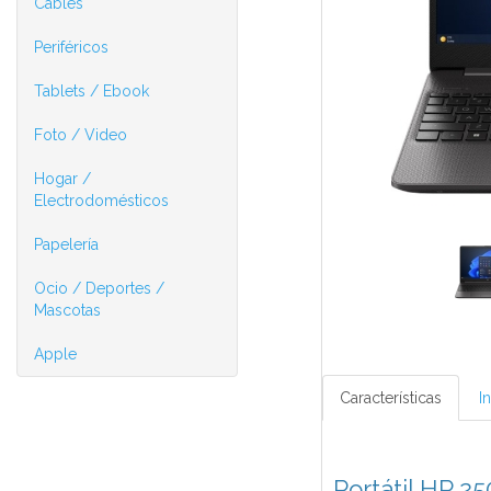
Cables
Periféricos
Tablets / Ebook
Foto / Video
Hogar /
Electrodomésticos
Papelería
Ocio / Deportes /
Mascotas
Apple
Características
I
Portátil HP 2