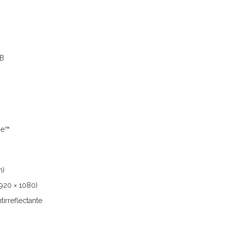
s
GB
Me™
m)
1920 × 1080)
tirreflectante