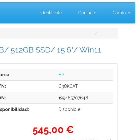
Identifícate
Contacto
Carrito
GB/ 512GB SSD/ 15.6"/ Win11
arca:
HP
/N:
C38KCAT
AN:
199485707648
isponibilidad:
Disponible
545,00 €