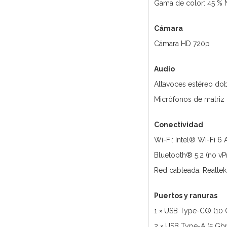
Gama de color: 45 %
Cámara
Cámara HD 720p
Audio
Altavoces estéreo do
Micrófonos de matriz
Conectividad
Wi-Fi: Intel® Wi-Fi 6 
Bluetooth® 5.2 (no v
Red cableada: Realte
Puertos y ranuras
1 × USB Type-C® (10 G
2 × USB Type-A (5 Gb