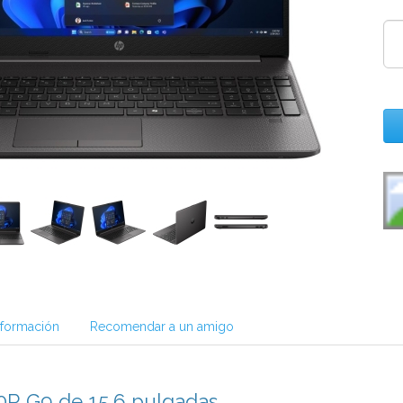
nformación
Recomendar a un amigo
50R G9 de 15,6 pulgadas