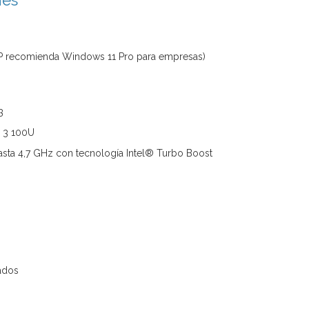
nes
 recomienda Windows 11 Pro para empresas)
3
 3 100U
sta 4,7 GHz con tecnología Intel® Turbo Boost
rados