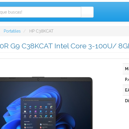
Portatiles
HP C38KCAT
250R G9 C38KCAT Intel Core 3-100U/ 8
M
P
E
D