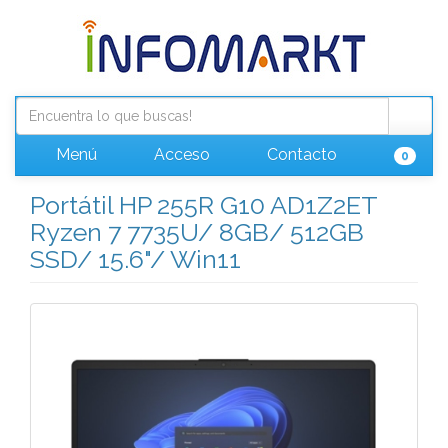
Menú
Acceso
Contacto
0
Portátil HP 255R G10 AD1Z2ET
Ryzen 7 7735U/ 8GB/ 512GB
SSD/ 15.6"/ Win11