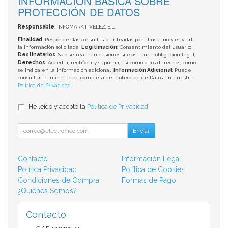
INFORMACIÓN BÁSICA SOBRE
PROTECCIÓN DE DATOS
Responsable
: INFOMARKT VELEZ, S.L.
Finalidad
: Responder las consultas planteadas por el usuario y enviarle
la información solicitada;
Legitimación
: Consentimiento del usuario;
Destinatarios
: Solo se realizan cesiones si existe una obligación legal;
Derechos
: Acceder, rectificar y suprimir, así como otros derechos, como
se indica en la información adicional;
Información Adicional
: Puede
consultar la información completa de Protección de Datos en nuestra
Política de Privacidad
.
He leído y acepto la
Política de Privacidad
.
Enviar
Contacto
Información Legal
Política Privacidad
Política de Cookies
Condiciones de Compra
Formas de Pago
¿Quienes Somos?
Contacto