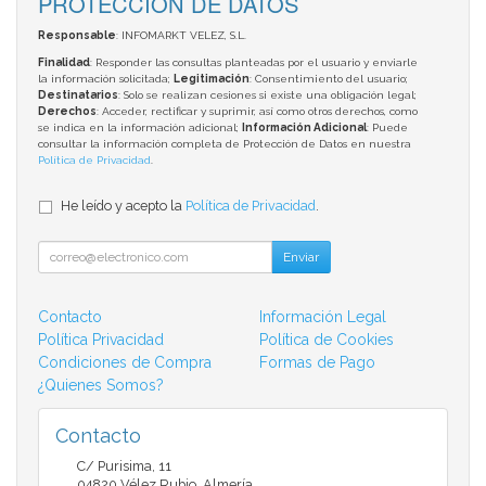
PROTECCIÓN DE DATOS
Responsable
: INFOMARKT VELEZ, S.L.
Finalidad
: Responder las consultas planteadas por el usuario y enviarle
la información solicitada;
Legitimación
: Consentimiento del usuario;
Destinatarios
: Solo se realizan cesiones si existe una obligación legal;
Derechos
: Acceder, rectificar y suprimir, así como otros derechos, como
se indica en la información adicional;
Información Adicional
: Puede
consultar la información completa de Protección de Datos en nuestra
Política de Privacidad
.
He leído y acepto la
Política de Privacidad
.
Enviar
Contacto
Información Legal
Política Privacidad
Política de Cookies
Condiciones de Compra
Formas de Pago
¿Quienes Somos?
Contacto
C/ Purisima, 11
04820
Vélez Rubio
,
Almería